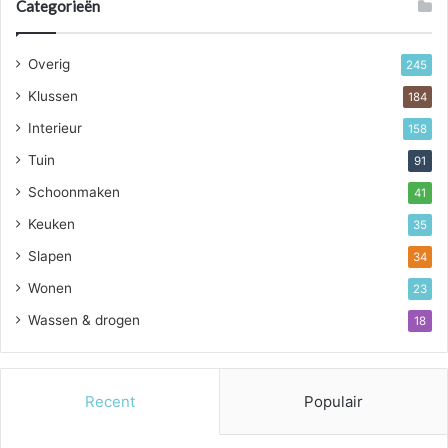
Categorieën
Overig
245
Klussen
184
Interieur
158
Tuin
91
Schoonmaken
41
Keuken
35
Slapen
34
Wonen
23
Wassen & drogen
18
Recent
Populair