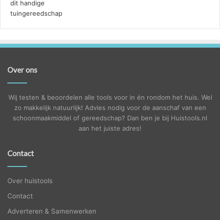
Over ons
Wij testen & beoordelen alle tools voor in én rondom het huis. Wel
zo makkelijk natuurlijk! Advies nodig voor de aanschaf van een
schoonmaakmiddel of gereedschap? Dan ben je bij Huistools.nl
aan het juiste adres!
Contact
Over huistools
Contact
Adverteren & Samenwerken