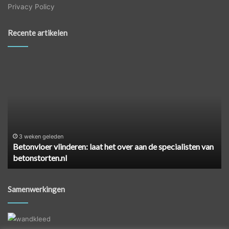
Privacy Policy
Recente artikelen
Betonvloer
Ze
vlinderen:
ee
laat
ci
het
ve
over
zo
aan
pa
de
je
specialisten
he
3 weken geleden
Betonvloer vlinderen: laat het over aan de specialisten van
van
aa
betonstorten.nl
betonstorten.nl
Samenwerkingen