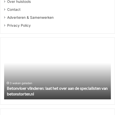
Over huistools
Contact
Adverteren & Samenwerken
Privacy Policy
Betonvloer
Ze
vlinderen:
ee
laat
cil
het
ve
over
zo
aan
pa
de
je
specialisten
he
3 weken geleden
Betonvloer vlinderen: laat het over aan de specialisten van
van
aa
betonstorten.nl
betonstorten.nl