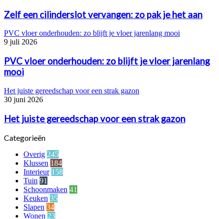
Zelf een cilinderslot vervangen: zo pak je het aan
PVC vloer onderhouden: zo blijft je vloer jarenlang mooi
9 juli 2026
PVC vloer onderhouden: zo blijft je vloer jarenlang
mooi
Het juiste gereedschap voor een strak gazon
30 juni 2026
Het juiste gereedschap voor een strak gazon
Categorieën
Overig
245
Klussen
184
Interieur
158
Tuin
91
Schoonmaken
41
Keuken
35
Slapen
34
Wonen
23