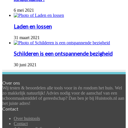
6 mei 2021
Laden en lossen
31 maart 2021
Schilderen is een ontspannende bezigheid
30 juni 2021
Over ons
Wij testen & beoordelen alle tools voor in én rondom het huis. Wel
zo makkelijk natuurlijk! Advies nodig voor de aanschaf van een
schoonmaakmiddel of gereedschap? Dan ben je bij Huistools.nl aan
het juiste adres!
Contact
Over huistools
Contact