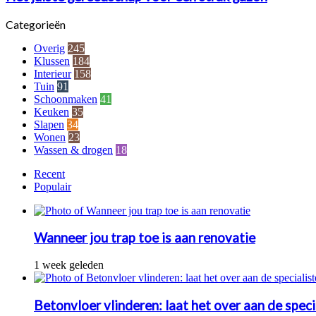
jarenlang
voor
mooi
een
Categorieën
strak
gazon
Overig
245
Klussen
184
Interieur
158
Tuin
91
Schoonmaken
41
Keuken
35
Slapen
34
Wonen
23
Wassen & drogen
18
Recent
Populair
Wanneer jou trap toe is aan renovatie
1 week geleden
Betonvloer vlinderen: laat het over aan de speci