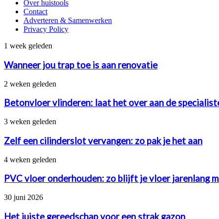
Over huistools
Contact
Adverteren & Samenwerken
Privacy Policy
Wanneer
1 week geleden
jou
trap
Wanneer jou trap toe is aan renovatie
toe
is
Betonvloer
2 weken geleden
aan
vlinderen:
renovatie
laat
Betonvloer vlinderen: laat het over aan de specialis
het
over
Zelf
3 weken geleden
aan
een
de
cilinderslot
Zelf een cilinderslot vervangen: zo pak je het aan
specialisten
vervangen:
van
zo
PVC
4 weken geleden
betonstorten.nl
pak
vloer
je
onderhouden:
PVC vloer onderhouden: zo blijft je vloer jarenlang 
het
zo
aan
blijft
Het
30 juni 2026
je
juiste
vloer
gereedschap
Het juiste gereedschap voor een strak gazon