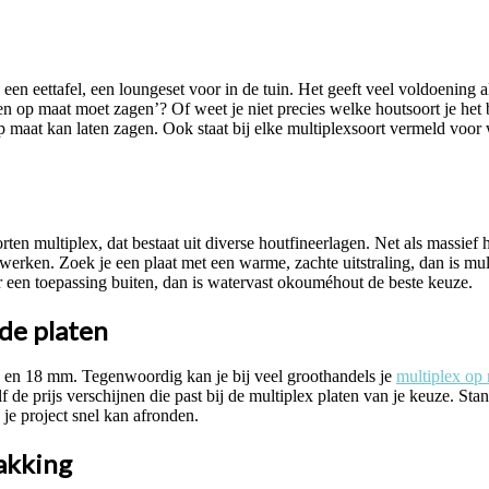
een eettafel, een loungeset voor in de tuin. Het geeft veel voldoening a
ken op maat moet zagen’? Of weet je niet precies welke houtsoort je he
 maat kan laten zagen. Ook staat bij elke multiplexsoort vermeld voor 
oorten multiplex, dat bestaat uit diverse houtfineerlagen. Net als massi
ewerken. Zoek je een plaat met een warme, zachte uitstraling, dan is mu
oor een toepassing buiten, dan is watervast okouméhout de beste keuze.
de platen
 12 en 18 mm. Tegenwoordig kan je bij veel groothandels je
multiplex op 
elf de prijs verschijnen die past bij de multiplex platen van je keuze. 
je project snel kan afronden.
akking