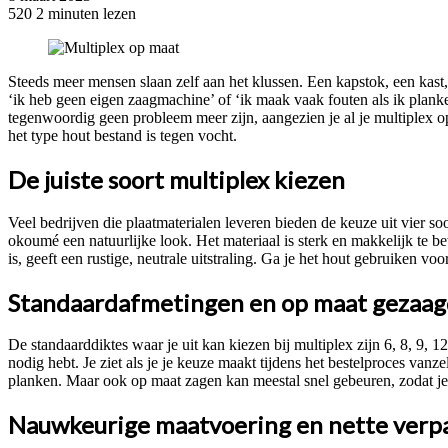
520
2 minuten lezen
Facebook
Twitter
Pinterest
WhatsApp
Steeds meer mensen slaan zelf aan het klussen. Een kapstok, een kast, 
‘ik heb geen eigen zaagmachine’ of ‘ik maak vaak fouten als ik plan
tegenwoordig geen probleem meer zijn, aangezien je al je multiplex op
het type hout bestand is tegen vocht.
De juiste soort multiplex kiezen
Veel bedrijven die plaatmaterialen leveren bieden de keuze uit vier s
okoumé een natuurlijke look. Het materiaal is sterk en makkelijk te b
is, geeft een rustige, neutrale uitstraling. Ga je het hout gebruiken v
Standaardafmetingen en op maat gezaag
De standaarddiktes waar je uit kan kiezen bij multiplex zijn 6, 8, 9,
nodig hebt. Je ziet als je je keuze maakt tijdens het bestelproces vanz
planken. Maar ook op maat zagen kan meestal snel gebeuren, zodat je 
Nauwkeurige maatvoering en nette verp