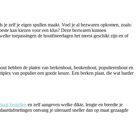
ls je zelf je eigen spullen maakt. Voel je al bezwaren opkomen, zoals:
t beste kan kiezen voor een klus? Deze bezwaren kunnen
welke toepassingen de houtfineerlagen het meest geschikt zijn en of
ef hout hebben de platen van berkenhout, beukenhout, populierenhout en
ltiplex van populier een goede keuze. Een berken plaat, die wat harder
maat bestellen
en zelf aangeven welke dikte, lengte en breedte je
Standaardafmetingen ontvang je uiteraard sneller dan op maat gezaagde