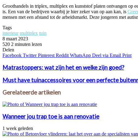
Groothandels in triplex, multiplex en kunststof platen ontvangen op ee
is. Een van de bedrijven waarbij je hier zeker van op aan kan, is
Gree
mensen met een afstand tot de arbeidsmarkt. Deze jongeren met auti
Tags
interieur
multiplex
tuin
8 maart 2023
520
2 minuten lezen
Facebook
Twitter
Pinterest
WhatsApp
Delen
Facebook
Twitter
Pinterest
Reddit
WhatsApp
Deel via Email
Print
Matrastoppers: wat zijn het en welke zijn goed?
Must have tuinaccessoires voor een perfecte buiten
Gerelateerde artikelen
Wanneer jou trap toe is aan renovatie
1 week geleden