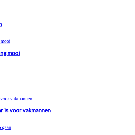
n
ang mooi
r is voor vakmannen