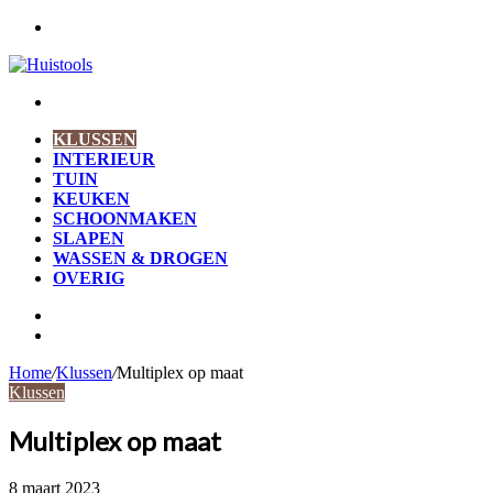
Menu
Zoek
naar
KLUSSEN
INTERIEUR
TUIN
KEUKEN
SCHOONMAKEN
SLAPEN
WASSEN & DROGEN
OVERIG
Zoek
naar
Willekeurig
artikel
Home
/
Klussen
/
Multiplex op maat
Klussen
Multiplex op maat
8 maart 2023