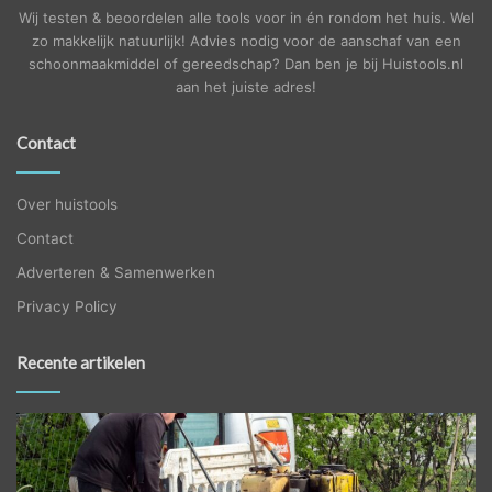
Wij testen & beoordelen alle tools voor in én rondom het huis. Wel
zo makkelijk natuurlijk! Advies nodig voor de aanschaf van een
schoonmaakmiddel of gereedschap? Dan ben je bij Huistools.nl
aan het juiste adres!
Contact
Over huistools
Contact
Adverteren & Samenwerken
Privacy Policy
Recente artikelen
Betonvloer
Ze
vlinderen:
ee
laat
ci