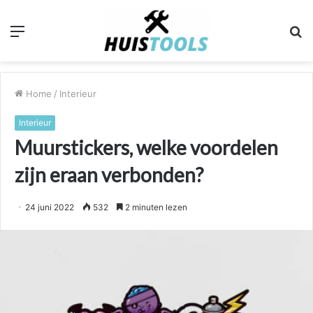
Menu
Z
n
Home
/
Interieur
Interieur
Muurstickers, welke voordelen
zijn eraan verbonden?
24 juni 2022
532
2 minuten lezen