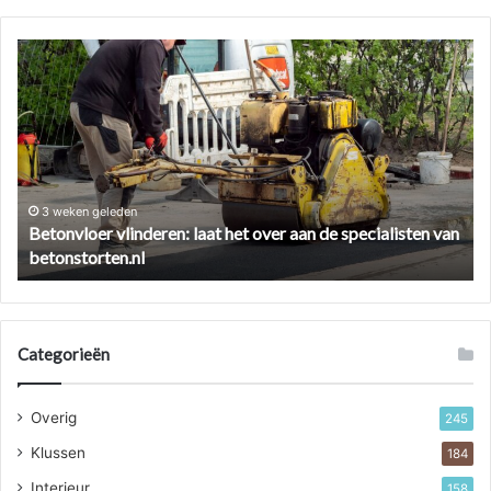
Betonvloer
Ze
vlinderen:
ee
laat
cil
het
ve
over
zo
aan
pa
de
je
specialisten
he
3 weken geleden
Betonvloer vlinderen: laat het over aan de specialisten van
van
aa
betonstorten.nl
betonstorten.nl
Categorieën
Overig
245
Klussen
184
Interieur
158