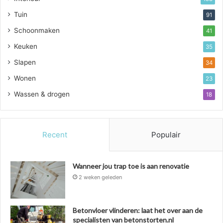
Tuin
91
Schoonmaken
41
Keuken
35
Slapen
34
Wonen
23
Wassen & drogen
18
Recent
Populair
Wanneer jou trap toe is aan renovatie
2 weken geleden
Betonvloer vlinderen: laat het over aan de
specialisten van betonstorten.nl