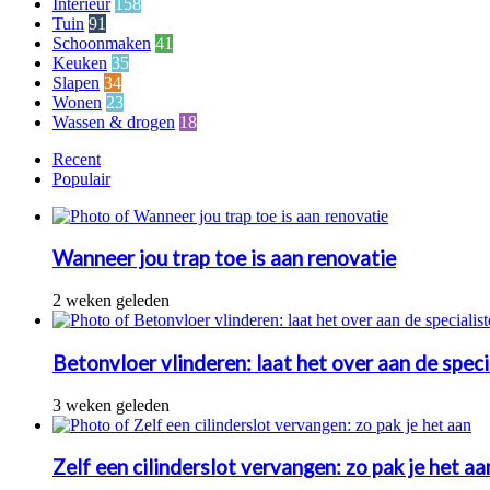
Interieur
158
Tuin
91
Schoonmaken
41
Keuken
35
Slapen
34
Wonen
23
Wassen & drogen
18
Recent
Populair
Wanneer jou trap toe is aan renovatie
2 weken geleden
Betonvloer vlinderen: laat het over aan de speci
3 weken geleden
Zelf een cilinderslot vervangen: zo pak je het aa