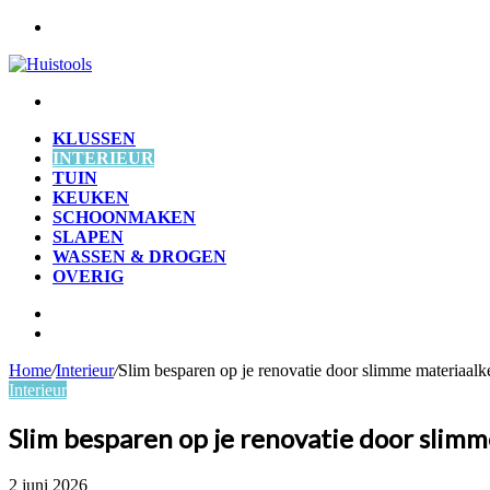
Menu
Zoek
naar
KLUSSEN
INTERIEUR
TUIN
KEUKEN
SCHOONMAKEN
SLAPEN
WASSEN & DROGEN
OVERIG
Zoek
naar
Willekeurig
artikel
Home
/
Interieur
/
Slim besparen op je renovatie door slimme materiaal
Interieur
Slim besparen op je renovatie door slim
2 juni 2026