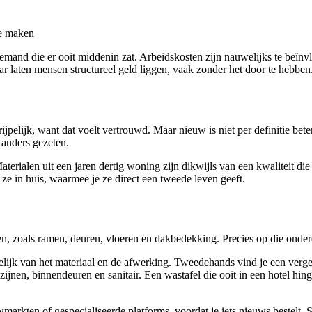
 iemand die er ooit middenin zat. Arbeidskosten zijn nauwelijks te beï
aar laten mensen structureel geld liggen, vaak zonder het door te hebben
pelijk, want dat voelt vertrouwd. Maar nieuw is niet per definitie bete
 anders gezeten.
erialen uit een jaren dertig woning zijn dikwijls van een kwaliteit die
 ze in huis, waarmee je ze direct een tweede leven geeft.
en, zoals ramen, deuren, vloeren en dakbedekking. Precies op die onderde
lijk van het materiaal en de afwerking. Tweedehands vind je een vergel
jnen, binnendeuren en sanitair. Een wastafel die ooit in een hotel hing,
wmarkten of gespecialiseerde platforms, voordat je iets nieuws bestelt. 