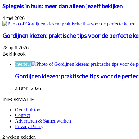
Spiegels in huis: meer dan alleen jezelf bekijken
4 mei 2026
Gordijnen kiezen: praktische tips voor de perfecte k
28 april 2026
Bekijk ook
Close
Interieur
Gordijnen kiezen: praktische tips voor de perfe
28 april 2026
INFORMATIE
Over huistools
Contact
Adverteren & Samenwerken
Privacy Policy
Wanneer
2 weken geleden