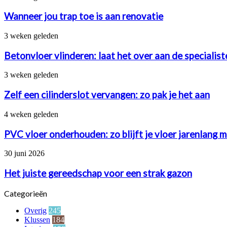
jou
trap
Wanneer jou trap toe is aan renovatie
toe
is
Betonvloer
3 weken geleden
aan
vlinderen:
renovatie
laat
Betonvloer vlinderen: laat het over aan de specialis
het
over
Zelf
3 weken geleden
aan
een
de
cilinderslot
Zelf een cilinderslot vervangen: zo pak je het aan
specialisten
vervangen:
van
zo
PVC
4 weken geleden
betonstorten.nl
pak
vloer
je
onderhouden:
PVC vloer onderhouden: zo blijft je vloer jarenlang 
het
zo
aan
blijft
Het
30 juni 2026
je
juiste
vloer
gereedschap
Het juiste gereedschap voor een strak gazon
jarenlang
voor
mooi
een
Categorieën
strak
gazon
Overig
245
Klussen
184