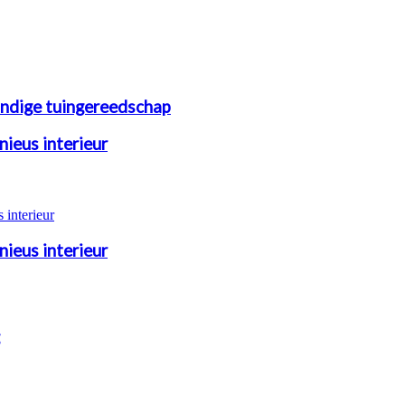
handige tuingereedschap
ieus interieur
ieus interieur