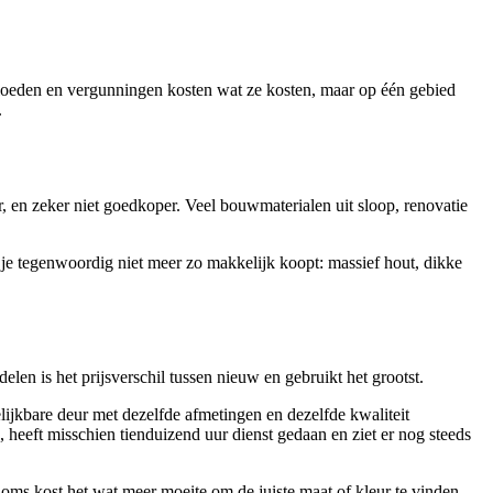
nvloeden en vergunningen kosten wat ze kosten, maar op één gebied
.
r, en zeker niet goedkoper. Veel bouwmaterialen uit sloop, renovatie
 je tegenwoordig niet meer zo makkelijk koopt: massief hout, dikke
len is het prijsverschil tussen nieuw en gebruikt het grootst.
ijkbare deur met dezelfde afmetingen en dezelfde kwaliteit
 heeft misschien tienduizend uur dienst gedaan en ziet er nog steeds
Soms kost het wat meer moeite om de juiste maat of kleur te vinden,