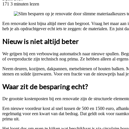
171
3 minuten lezen
Facebook
Twitter
Pinterest
WhatsApp
Een renovatie kost bijna altijd meer dan begroot. Vraag het maar aan
heb je als opdrachtgever echt iets te zeggen: de materialen. En juist d
Nieuw is niet altijd beter
We grijpen bij een verbouwing automatisch naar nieuwe spullen. Begrij
of overproductie zijn technisch nog prima. Ze hebben alleen al ergens
Neem deuren, kozijnen, dakpannen, metselstenen of houten balken. Mat
stenen en solide ijzerwaren. Voor een fractie van de nieuwprijs haal je
Waar zit de besparing echt?
De grootste kostenposten bij een renovatie zijn de structurele element
Een nieuwe voordeur kost al snel tussen de 500 en 1500 euro, afhanke
regelmatig voor een kwart van dat bedrag. Dat geldt ook voor raamkozi
prima uit.
Het loont dus om even te kijken wat beschikbaar is via circulaire bou