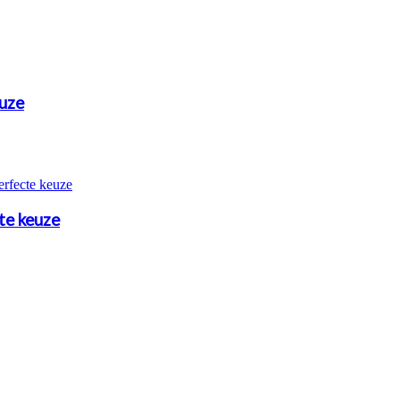
euze
cte keuze