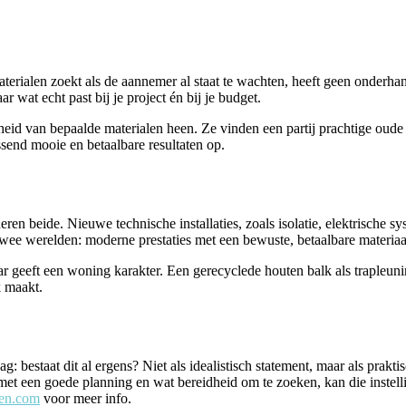
rialen zoekt als de aannemer al staat te wachten, heeft geen onderhand
ar wat echt past bij je project én bij je budget.
d van bepaalde materialen heen. Ze vinden een partij prachtige oude 
assend mooie en betaalbare resultaten op.
neren beide. Nieuwe technische installaties, zoals isolatie, elektrisc
twee werelden: moderne prestaties met een bewuste, betaalbare materia
r geeft een woning karakter. Een gerecyclede houten balk als trapleunin
k maakt.
ag: bestaat dit al ergens? Niet als idealistisch statement, maar als prakt
et een goede planning en wat bereidheid om te zoeken, kan die instelli
len.com
voor meer info.