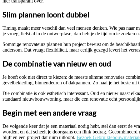
hier transparant over.
Slim plannen loont dubbel
Timing maakt meer verschil dan veel mensen denken. Wie pas naar mate
je vroeg, liefst al in de ontwerpfase, dan heb je de tijd om te zoeken na
Sommige renovateurs plannen hun project bewust om de beschikbaarhei
andersom. Dat vraagt flexibiliteit, maar eerlijk gezegd levert het verr
De combinatie van nieuw en oud
Je hoeft ook niet direct te kiezen; de meeste slimme renovaties combi
gevelbekleding, binnendeuren of dakpannen. Zo haal je het beste uit 
Die combinatie is ook esthetisch interessant. Oud en nieuw naast elkaa
standaard nieuwbouwwoning, maar die een renovatie echt persoonlij
Begin met een andere vraag
De volgende keer dat je een materiaal nodig hebt, stel dan eerst de vra
worden, en dat scheelt je doorgaans een flink bedrag. Gecombineerd m
blijft en een project dat ruim uitloopt.
Bezoek Gebruiktebouwmateria