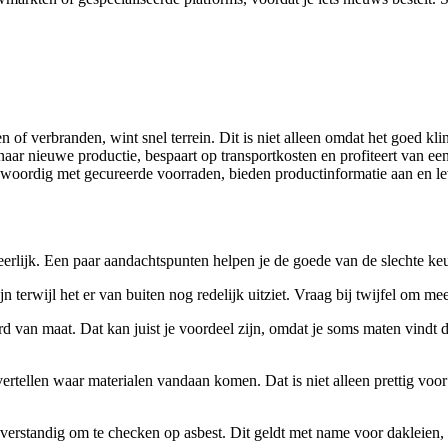
n of verbranden, wint snel terrein. Dit is niet alleen omdat het goed k
aar nieuwe productie, bespaart op transportkosten en profiteert van een
ordig met gecureerde voorraden, bieden productinformatie aan en lev
s eerlijk. Een paar aandachtspunten helpen je de goede van de slechte ke
zijn terwijl het er van buiten nog redelijk uitziet. Vraag bij twijfel om 
rd van maat. Dat kan juist je voordeel zijn, omdat je soms maten vindt 
ellen waar materialen vandaan komen. Dat is niet alleen prettig voor j
t verstandig om te checken op asbest. Dit geldt met name voor dakleien,