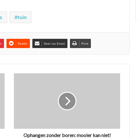
s
tuin
st
Reddit
Deel via Email
Print
Ophangen zonder boren: mooier kan niet!