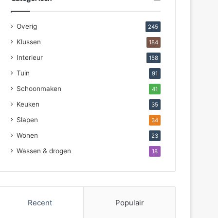
Overig
245
Klussen
184
Interieur
158
Tuin
91
Schoonmaken
41
Keuken
35
Slapen
34
Wonen
23
Wassen & drogen
18
Recent
Populair