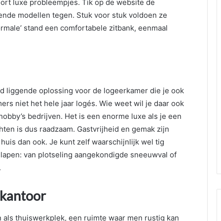
oort luxe probleempjes. Tik op de website de
opende modellen tegen. Stuk voor stuk voldoen ze
ormale’ stand een comfortabele zitbank, eenmaal
d liggende oplossing voor de logeerkamer die je ook
ers niet het hele jaar logés. Wie weet wil je daar ook
obby’s bedrijven. Het is een enorme luxe als je een
ichten is dus raadzaam. Gastvrijheid en gemak zijn
uis dan ook. Je kunt zelf waarschijnlijk wel tig
lapen: van plotseling aangekondigde sneeuwval of
.
 kantoor
als thuiswerkplek, een ruimte waar men rustig kan