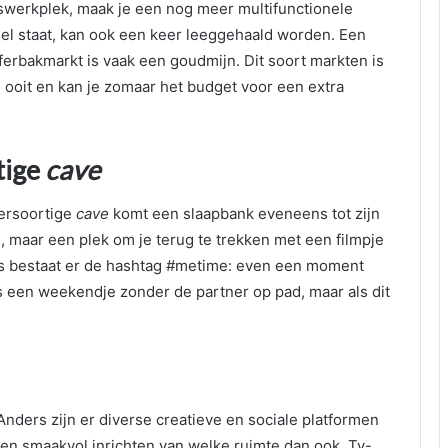
swerkplek, maak je een nog meer multifunctionele
el staat, kan ook een keer leeggehaald worden. Een
ferbakmarkt is vaak een goudmijn. Dit soort markten is
oit en kan je zomaar het budget voor een extra
tige
cave
dersoortige
cave
komt een slaapbank eveneens tot zijn
, maar een plek om je terug te trekken met een filmpje
ets bestaat er de hashtag #metime: even een moment
s een weekendje zonder de partner op pad, maar als dit
nders zijn er diverse creatieve en sociale platformen
nt en smaakvol inrichten van welke ruimte dan ook. Tv-