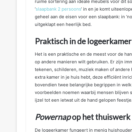
ruime sortering aan ideale meubels voor dit s
‘
slaapbank 2 persoons
‘ in en je komt uiteenl
geheel aan de eisen voor een slaapbank: in ‘n
uitgeklapt een heerlijk bed.
Praktisch in de logeerkamer
Het is een praktische en de meest voor de han
op andere manieren wilt gebruiken. Er zijn imm
tekenen, schilderen, muziek maken of andere h
extra kamer in je huis hebt, deze efficiënt inr
bovendien twee belangrijke begrippen in welk h
voorbeelden noemen waarbij mensen blijven s
ijzel tot een ietwat uit de hand gelopen feestje
Powernap
op het thuiswerk
De logeerkamer fungeert in menig huishouden 