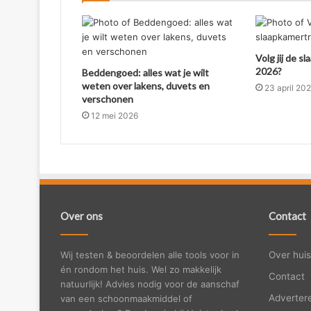
Volg jij de 
2026?
Beddengoed: alles wat je wilt
weten over lakens, duvets en
23 april 20
verschonen
12 mei 2026
Over ons
Contact
Wij testen & beoordelen alle tools voor in
Over huis
én rondom het huis. Wel zo makkelijk
Contact
natuurlijk! Advies nodig voor de aanschaf
Adverter
van een schoonmaakmiddel of