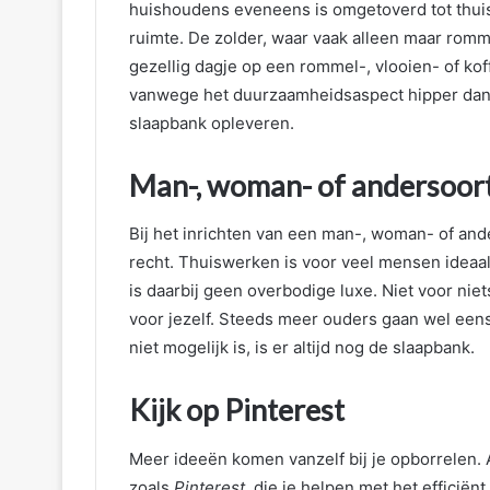
huishoudens eveneens is omgetoverd tot thui
ruimte. De zolder, waar vaak alleen maar romm
gezellig dagje op een rommel-, vlooien- of kof
vanwege het duurzaamheidsaspect hipper dan o
slaapbank opleveren.
Man-, woman- of andersoor
Bij het inrichten van een man-, woman- of an
recht. Thuiswerken is voor veel mensen ideaal
is daarbij geen overbodige luxe. Niet voor ni
voor jezelf. Steeds meer ouders gaan wel een
niet mogelijk is, is er altijd nog de slaapbank.
Kijk op Pinterest
Meer ideeën komen vanzelf bij je opborrelen. A
zoals
Pinterest
, die je helpen met het efficië