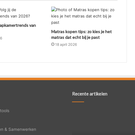
slaapkamertrends van
Matras kopen tips: zo kies je het
matras dat echt bij je past
26
18 april 2026
Recente artikelen
Wanneer
tools
jou
trap
en & Samenwerken
toe