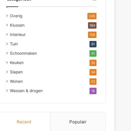
Overig
245
Klussen
184
Interieur
158
Tuin
91
Schoonmaken
41
Keuken
35
Slapen
34
Wonen
23
Wassen & drogen
18
Recent
Populair