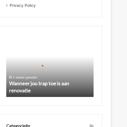
Privacy Policy
Wanneer
jou
trap
toe
is
aan
renovatie
2 weken geleden
Wanneer jou trap toe is aan
renovatie
Categorieën