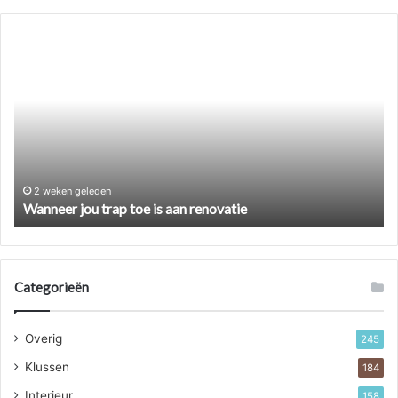
Wanneer
jou
trap
toe
is
aan
renovatie
2 weken geleden
Wanneer jou trap toe is aan renovatie
Categorieën
Overig
245
Klussen
184
Interieur
158