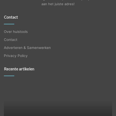
aan het juiste adres!
Contact
Over huistools
Contact
Adverteren & Samenwerken
Privacy Policy
Recente artikelen
Wanneer
jou
trap
toe
is
aan
renovatie