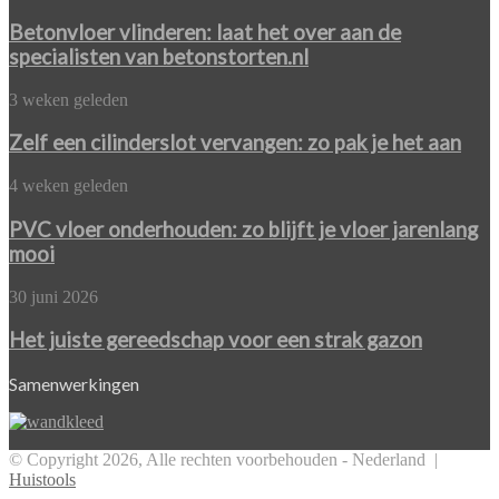
aan
vlinderen:
renovatie
laat
Betonvloer vlinderen: laat het over aan de
het
specialisten van betonstorten.nl
over
aan
Zelf
3 weken geleden
de
een
specialisten
cilinderslot
Zelf een cilinderslot vervangen: zo pak je het aan
van
vervangen:
betonstorten.nl
zo
PVC
4 weken geleden
pak
vloer
je
onderhouden:
PVC vloer onderhouden: zo blijft je vloer jarenlang
het
zo
mooi
aan
blijft
je
Het
30 juni 2026
vloer
juiste
jarenlang
gereedschap
Het juiste gereedschap voor een strak gazon
mooi
voor
een
Samenwerkingen
strak
gazon
© Copyright 2026, Alle rechten voorbehouden - Nederland |
Huistools
Facebook
Twitter
Pinterest
WhatsApp
Back