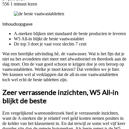
556
1 minuut lezen
Inhoudsopgave
A-merken blijken niet standaard de beste producten te leveren
W5 All-in blijkt de beste vaatwastablet
De top 3 doet je vaat voor slechts 7 cent
Wat een heerlijke uitvinding hè, de vaatwasser. Wat is het fijn dat je
niet na het avondeten niet meer met afwasborstel en theedoek aan de
slag moet. Om de vaat goed schoon te krijgen doe je een beroep op
vaatwastabletten. Welke je moet kiezen? Dat vertellen we je hier.
We kunnen wel al verklappen dat de all-in-one vaatwastabletten
toch wel echt de beste tabletten zijn.
Zeer verrassende inzichten, W5 All-in
blijkt de beste
Een vergelijkend warenonderzoek bied je verrassende inzichten,
want de A-merken die je relatief veel geld kosten nemen posities in
de kelder van het klassement in. En dat terwijl ze soms wel vijf keer
duurder zijn dan de geteste huismerken. Als beste getest is de W5