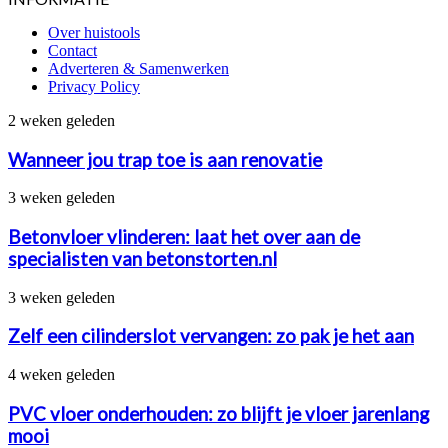
Over huistools
Contact
Adverteren & Samenwerken
Privacy Policy
Wanneer
2 weken geleden
jou
trap
Wanneer jou trap toe is aan renovatie
toe
is
Betonvloer
3 weken geleden
aan
vlinderen:
renovatie
laat
Betonvloer vlinderen: laat het over aan de
het
specialisten van betonstorten.nl
over
aan
Zelf
3 weken geleden
de
een
specialisten
cilinderslot
Zelf een cilinderslot vervangen: zo pak je het aan
van
vervangen:
betonstorten.nl
zo
PVC
4 weken geleden
pak
vloer
je
onderhouden:
PVC vloer onderhouden: zo blijft je vloer jarenlang
het
zo
mooi
aan
blijft