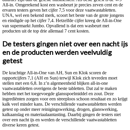
All-in. Omgerekend kost een wasbeurt je precies zeven cent en de
ervaren testers geven het cijfer 7,5 voor deze vaatwastabletten.
UNA, wel een bekend merk, scoort het beste van de grote jongens
en eindigde op het cijfer 7,4. Hetzelfde cijfer kreeg de All-in-One
van supermarkt Jumbo. Opvallend is dat een wasbeurt met
producten uit de top drie allemaal 7 cent kosten.
De testers gingen niet over een nacht ijs
en de producten werden veelvuldig
getest
De krachtige All-in-One van AH, Sun en Klok scoren de
rapportcijfers 7,1 (AH en Sun) terwijl Klok zich tevreden moet
stellen met een 6,8. In z’n algemeenheid blijken all-in-one
vaatwastabletten overigens de beste tabletten. Dat zal te maken
hebben met het toegevoegde glansspoelmiddel en zout. Deze
ingrediënten zorgen voor een streeploos schoon resultaat en zo krijgt
kalk veel minder kans. De verschillende vaatwastabletten werden
getest op onder meer reinigingswerking, drogen, glanswerking,
kalkaanslag en materiaalaantasting. Daarbij gingen de testers niet
over een nacht ijs en werden de verschillende vaatwastabletten
diverse keren getest.