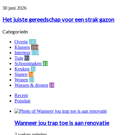
je
Het
30 juni 2026
vloer
juiste
jarenlang
gereedschap
Het juiste gereedschap voor een strak gazon
mooi
voor
een
Categorieën
strak
gazon
Overig
245
Klussen
184
Interieur
158
Tuin
91
Schoonmaken
41
Keuken
35
Slapen
34
Wonen
23
Wassen & drogen
18
Recent
Populair
Wanneer jou trap toe is aan renovatie
2 weken geleden