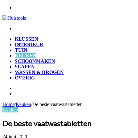
Menu
Zoek
naar
KLUSSEN
INTERIEUR
TUIN
KEUKEN
SCHOONMAKEN
SLAPEN
WASSEN & DROGEN
OVERIG
Zoek
naar
Willekeurig
artikel
Home
/
Keuken
/
De beste vaatwastabletten
Keuken
De beste vaatwastabletten
24 juni 2020