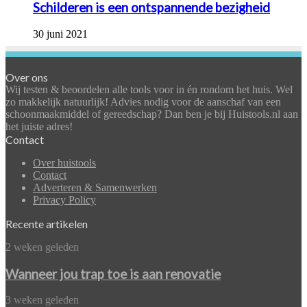
Schilderen is een ontspannende bezigheid
30 juni 2021
Over ons
Wij testen & beoordelen alle tools voor in én rondom het huis. Wel
zo makkelijk natuurlijk! Advies nodig voor de aanschaf van een
schoonmaakmiddel of gereedschap? Dan ben je bij Huistools.nl aan
het juiste adres!
Contact
Over huistools
Contact
Adverteren & Samenwerken
Privacy Policy
Recente artikelen
Wanneer
2 weken geleden
jou
trap
Wanneer jou trap toe is aan renovatie
toe
is
Betonvloer
3 weken geleden