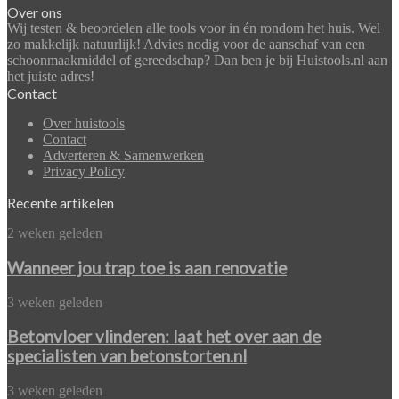
Over ons
Wij testen & beoordelen alle tools voor in én rondom het huis. Wel
zo makkelijk natuurlijk! Advies nodig voor de aanschaf van een
schoonmaakmiddel of gereedschap? Dan ben je bij Huistools.nl aan
het juiste adres!
Contact
Over huistools
Contact
Adverteren & Samenwerken
Privacy Policy
Recente artikelen
Wanneer
2 weken geleden
jou
trap
Wanneer jou trap toe is aan renovatie
toe
is
Betonvloer
3 weken geleden
aan
vlinderen:
renovatie
laat
Betonvloer vlinderen: laat het over aan de
het
specialisten van betonstorten.nl
over
aan
Zelf
3 weken geleden
de