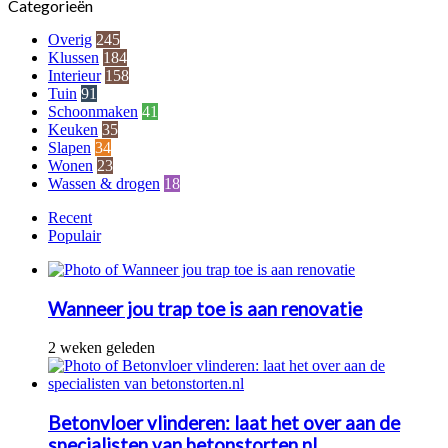
Categorieën
strak
gazon
Overig
245
Klussen
184
Interieur
158
Tuin
91
Schoonmaken
41
Keuken
35
Slapen
34
Wonen
23
Wassen & drogen
18
Recent
Populair
Wanneer jou trap toe is aan renovatie
2 weken geleden
Betonvloer vlinderen: laat het over aan de
specialisten van betonstorten.nl