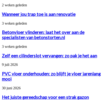
Wanneer
2 weken geleden
jou
trap
Wanneer jou trap toe is aan renovatie
toe
is
Betonvloer
3 weken geleden
aan
vlinderen:
renovatie
laat
Betonvloer vlinderen: laat het over aan de
het
specialisten van betonstorten.nl
over
aan
Zelf
3 weken geleden
de
een
specialisten
cilinderslot
Zelf een cilinderslot vervangen: zo pak je het aan
van
vervangen:
betonstorten.nl
zo
PVC
9 juli 2026
pak
vloer
je
onderhouden:
PVC vloer onderhouden: zo blijft je vloer jarenlang
het
zo
mooi
aan
blijft
je
Het
30 juni 2026
vloer
juiste
jarenlang
gereedschap
Het juiste gereedschap voor een strak gazon
mooi
voor
een