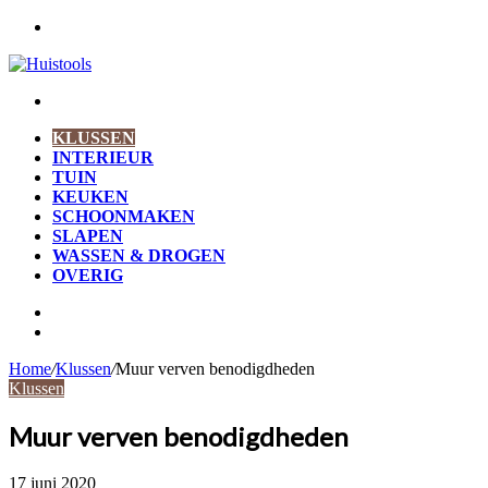
Menu
Zoek
naar
KLUSSEN
INTERIEUR
TUIN
KEUKEN
SCHOONMAKEN
SLAPEN
WASSEN & DROGEN
OVERIG
Zoek
naar
Willekeurig
artikel
Home
/
Klussen
/
Muur verven benodigdheden
Klussen
Muur verven benodigdheden
17 juni 2020