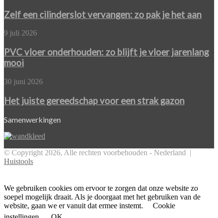
een
specialisten
cilinderslot
Zelf een cilinderslot vervangen: zo pak je het aan
van
vervangen:
betonstorten.nl
zo
PVC
9 juli 2026
pak
vloer
je
onderhouden:
PVC vloer onderhouden: zo blijft je vloer jarenlang
het
zo
mooi
aan
blijft
je
Het
30 juni 2026
vloer
juiste
jarenlang
gereedschap
Het juiste gereedschap voor een strak gazon
mooi
voor
een
Samenwerkingen
strak
gazon
© Copyright 2026, Alle rechten voorbehouden - Nederland |
Huistools
Facebook
Twitter
Pinterest
WhatsApp
Back
to
top
We gebruiken cookies om ervoor te zorgen dat onze website zo
button
soepel mogelijk draait. Als je doorgaat met het gebruiken van de
website, gaan we er vanuit dat ermee instemt.
Cookie
instellingen
OK