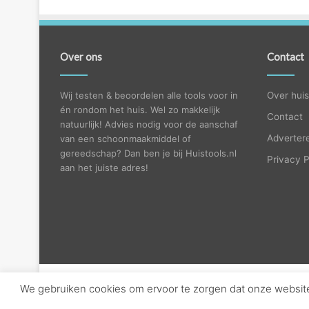
Over ons
Contact
Wij testen & beoordelen alle tools voor in
Over huis
én rondom het huis. Wel zo makkelijk
Contact
natuurlijk! Advies nodig voor de aanschaf
Adverter
van een schoonmaakmiddel of
gereedschap? Dan ben je bij Huistools.nl
Privacy P
aan het juiste adres!
We gebruiken cookies om ervoor te zorgen dat onze website 