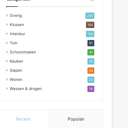
Overig
245
Klussen
184
Interieur
158
Tuin
91
Schoonmaken
41
Keuken
35
Slapen
34
Wonen
23
Wassen & drogen
18
Recent
Populair