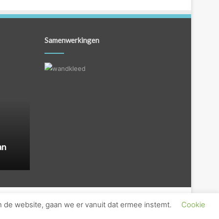
Samenwerkingen
an
n de website, gaan we er vanuit dat ermee instemt.
Cookie
s