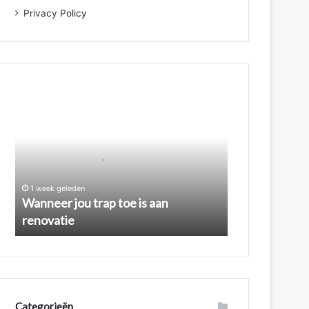
Privacy Policy
Wanneer
jou
trap
toe
is
aan
renovatie
1 week geleden
Wanneer jou trap toe is aan
renovatie
Categorieën