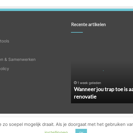
Recente artikelen
Wanneer
tools
jou
trap
en & Samenwerken
toe
is
olicy
aan
renovatie
1 week geleden
Wanneer jou trap toe is a
renovatie
zo soepel mogelijk draait. Als je doorgaat met het gebruiken va
© Copyright 2026, Alle rechten voorbehouden - Nederland |
Huistool
instellingen