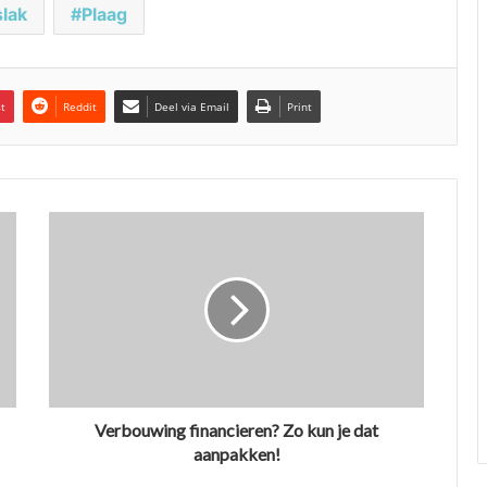
lak
Plaag
st
Reddit
Deel via Email
Print
Verbouwing financieren? Zo kun je dat
aanpakken!