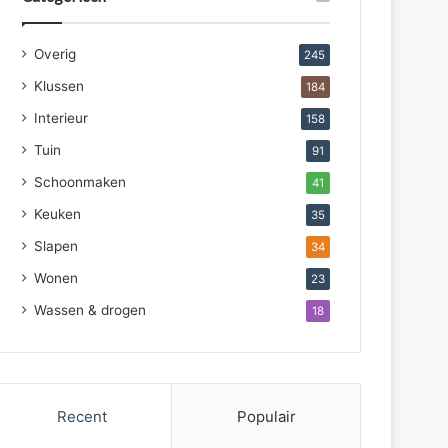
Overig
245
Klussen
184
Interieur
158
Tuin
91
Schoonmaken
41
Keuken
35
Slapen
34
Wonen
23
Wassen & drogen
18
Recent
Populair