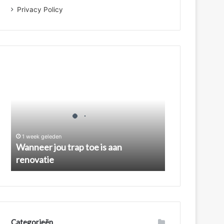
Privacy Policy
Wanneer
jou
trap
toe
is
aan
renovatie
1 week geleden
Wanneer jou trap toe is aan
renovatie
Categorieën