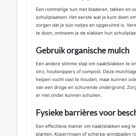
Een rommelige tuin met bladeren, takken en o
schuilplaatsen. Het eerste wat je kunt doen o
zorgen dat je tuin netjes en opgeruimd is. Ver
te doen, ontneem je de slakken hun schuilplaat
Gebruik organische mulch
Een andere slimme stap om naaktslakken te on
stro, houtsnippers of compost. Deze mulchlagen
helpen vocht vast te houden, maar kunnen ook
van een droge en schurende ondergrond. Zorg e
er niet onder kunnen schuilen.
Fysieke barrières voor bes
Een effectieve manier om naaktslakken weg te 
planten. Koperringen of scherpe grindpaden r