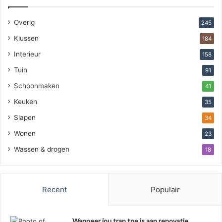
Overig
245
Klussen
184
Interieur
158
Tuin
91
Schoonmaken
41
Keuken
35
Slapen
34
Wonen
23
Wassen & drogen
18
Recent
Populair
Wanneer jou trap toe is aan renovatie