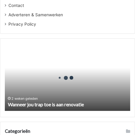
Contact
Adverteren & Samenwerken
Privacy Policy
Wanneer
jou
trap
toe
is
aan
renovatie
2 weken geleden
Wanneer jou trap toe is aan renovatie
Categorieën