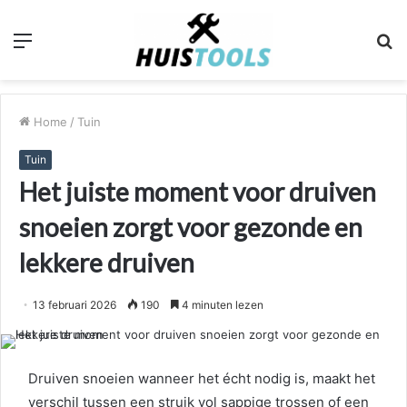
Menu
Z
n
Home
/
Tuin
Tuin
Het juiste moment voor druiven
snoeien zorgt voor gezonde en
lekkere druiven
13 februari 2026
190
4 minuten lezen
Druiven snoeien wanneer het écht nodig is, maakt het
verschil tussen een struik vol sappige trossen of een