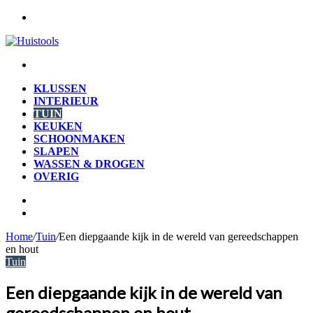
Menu
Zoek
naar
KLUSSEN
INTERIEUR
TUIN
KEUKEN
SCHOONMAKEN
SLAPEN
WASSEN & DROGEN
OVERIG
Zoek
naar
Willekeurig
artikel
Home
/
Tuin
/
Een diepgaande kijk in de wereld van gereedschappen
en hout
Tuin
Een diepgaande kijk in de wereld van
gereedschappen en hout