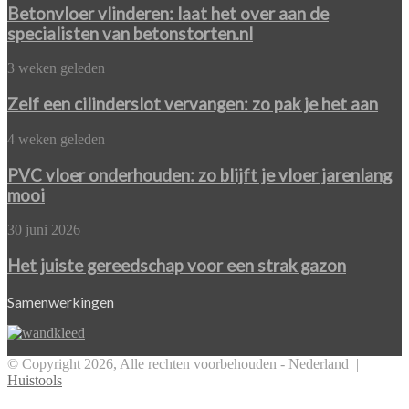
renovatie
laat
Betonvloer vlinderen: laat het over aan de
het
specialisten van betonstorten.nl
over
aan
Zelf
3 weken geleden
de
een
specialisten
cilinderslot
Zelf een cilinderslot vervangen: zo pak je het aan
van
vervangen:
betonstorten.nl
zo
PVC
4 weken geleden
pak
vloer
je
onderhouden:
PVC vloer onderhouden: zo blijft je vloer jarenlang
het
zo
mooi
aan
blijft
je
Het
30 juni 2026
vloer
juiste
jarenlang
gereedschap
Het juiste gereedschap voor een strak gazon
mooi
voor
een
Samenwerkingen
strak
gazon
© Copyright 2026, Alle rechten voorbehouden - Nederland |
Huistools
Facebook
Twitter
Pinterest
WhatsApp
Back