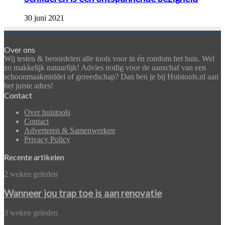
30 juni 2021
Over ons
Wij testen & beoordelen alle tools voor in én rondom het huis. Wel
zo makkelijk natuurlijk! Advies nodig voor de aanschaf van een
schoonmaakmiddel of gereedschap? Dan ben je bij Huistools.nl aan
het juiste adres!
Contact
Over huistools
Contact
Adverteren & Samenwerken
Privacy Policy
Recente artikelen
Wanneer
2 weken geleden
jou
trap
Wanneer jou trap toe is aan renovatie
toe
is
Betonvloer
3 weken geleden
aan
vlinderen: