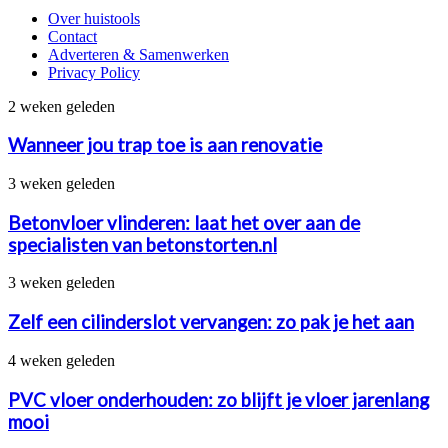
Over huistools
Contact
Adverteren & Samenwerken
Privacy Policy
Wanneer
2 weken geleden
jou
trap
Wanneer jou trap toe is aan renovatie
toe
is
Betonvloer
3 weken geleden
aan
vlinderen:
renovatie
laat
Betonvloer vlinderen: laat het over aan de
het
specialisten van betonstorten.nl
over
aan
Zelf
3 weken geleden
de
een
specialisten
cilinderslot
Zelf een cilinderslot vervangen: zo pak je het aan
van
vervangen:
betonstorten.nl
zo
PVC
4 weken geleden
pak
vloer
je
onderhouden:
PVC vloer onderhouden: zo blijft je vloer jarenlang
het
zo
mooi
aan
blijft