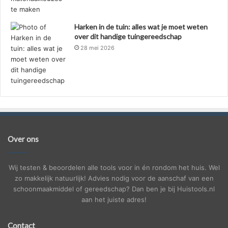
Harken in de tuin: alles wat je moet weten
over dit handige tuingereedschap
28 mei 2026
Over ons
Wij testen & beoordelen alle tools voor in én rondom het huis. Wel
zo makkelijk natuurlijk! Advies nodig voor de aanschaf van een
schoonmaakmiddel of gereedschap? Dan ben je bij Huistools.nl
aan het juiste adres!
Contact