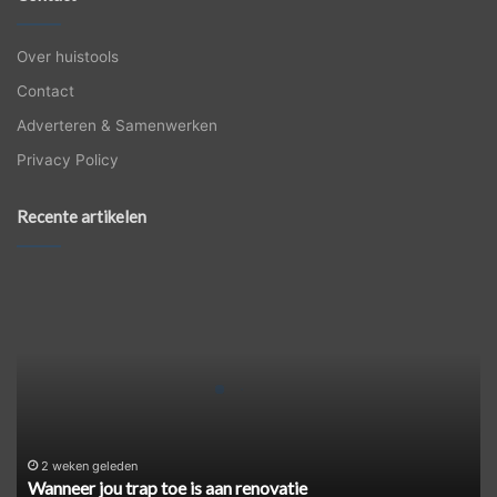
Over huistools
Contact
Adverteren & Samenwerken
Privacy Policy
Recente artikelen
Wanneer
jou
trap
toe
is
aan
renovatie
2 weken geleden
Wanneer jou trap toe is aan renovatie