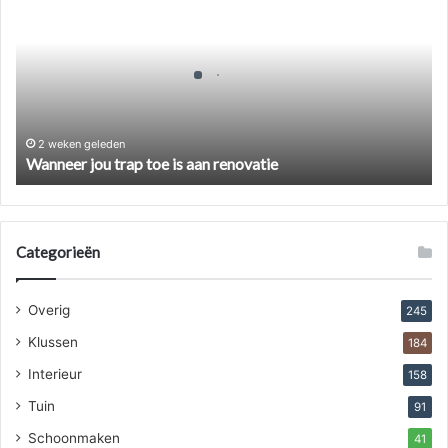
trap
toe
is
aan
renovatie
2 weken geleden
Wanneer jou trap toe is aan renovatie
Categorieën
Overig
245
Klussen
184
Interieur
158
Tuin
91
Schoonmaken
41