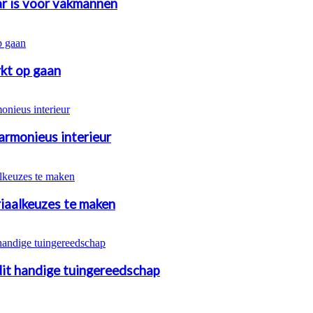
r is voor vakmannen
kt op gaan
armonieus interieur
riaalkeuzes te maken
 dit handige tuingereedschap