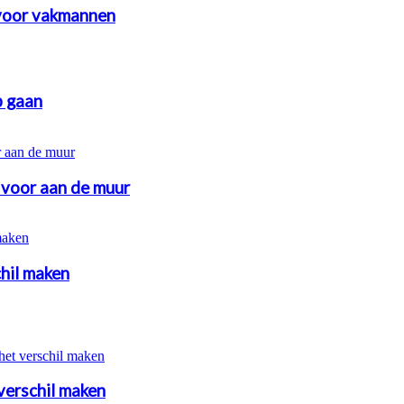
voor vakmannen
p gaan
 voor aan de muur
chil maken
 verschil maken