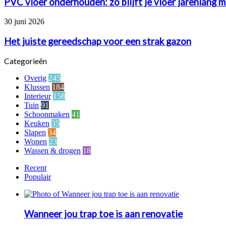
PVC vloer onderhouden: zo blijft je vloer jarenlang 
het
zo
aan
blijft
Het
30 juni 2026
je
juiste
vloer
gereedschap
Het juiste gereedschap voor een strak gazon
jarenlang
voor
mooi
een
Categorieën
strak
gazon
Overig
245
Klussen
184
Interieur
158
Tuin
91
Schoonmaken
41
Keuken
35
Slapen
34
Wonen
23
Wassen & drogen
18
Recent
Populair
Wanneer jou trap toe is aan renovatie