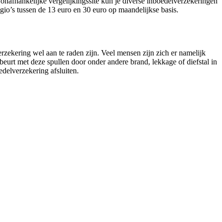
nafhankelijke vergelijkingssite kun je diverse inboedelverzekeringen
gio’s tussen de 13 euro en 30 euro op maandelijkse basis.
rzekering wel aan te raden zijn. Veel mensen zijn zich er namelijk
eurt met deze spullen door onder andere brand, lekkage of diefstal in
edelverzekering afsluiten.