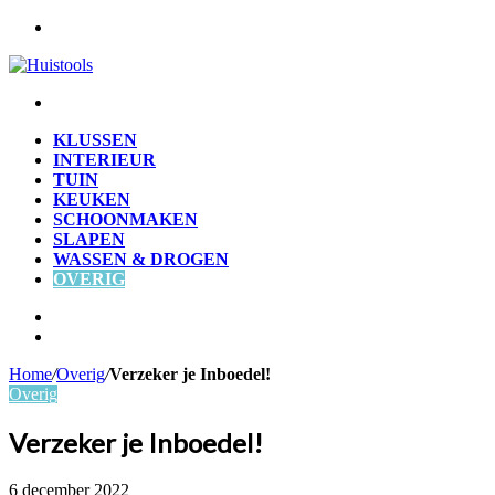
Menu
Zoek
naar
KLUSSEN
INTERIEUR
TUIN
KEUKEN
SCHOONMAKEN
SLAPEN
WASSEN & DROGEN
OVERIG
Zoek
naar
Willekeurig
artikel
Home
/
Overig
/
Verzeker je Inboedel!
Overig
Verzeker je Inboedel!
6 december 2022