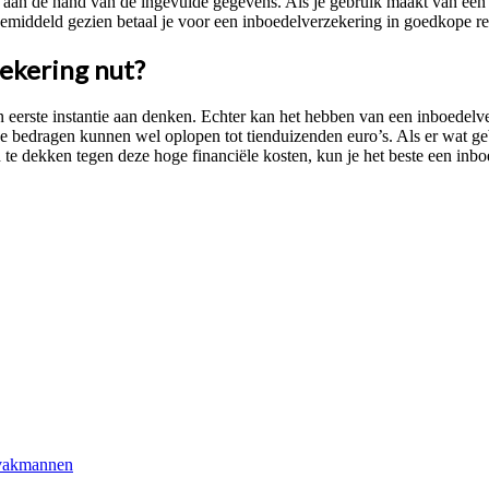
 aan de hand van de ingevulde gegevens. Als je gebruik maakt van een o
emiddeld gezien betaal je voor een inboedelverzekering in goedkope re
zekering nut?
n eerste instantie aan denken. Echter kan het hebben van een inboedelve
e bedragen kunnen wel oplopen tot tienduizenden euro’s. Als er wat geb
e dekken tegen deze hoge financiële kosten, kun je het beste een inbo