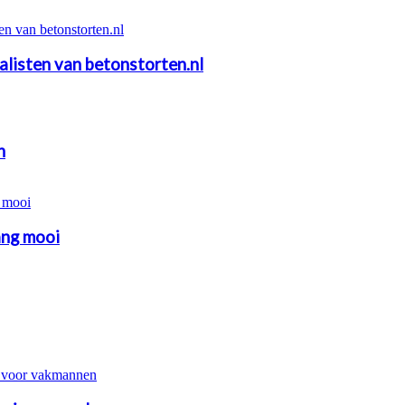
alisten van betonstorten.nl
n
ang mooi