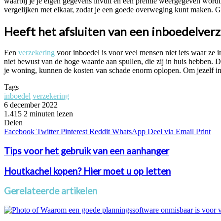
waarbij je je eigen gegevens invult en een premie weergegeven wordt
vergelijken met elkaar, zodat je een goede overweging kunt maken. G
Heeft het afsluiten van een inboedelver
Een
verzekering
voor inboedel is voor veel mensen niet iets waar ze i
niet bewust van de hoge waarde aan spullen, die zij in huis hebben. D
je woning, kunnen de kosten van schade enorm oplopen. Om jezelf in t
Tags
inboedel
verzekering
6 december 2022
1.415
2 minuten lezen
Facebook
Twitter
Pinterest
WhatsApp
Delen
Facebook
Twitter
Pinterest
Reddit
WhatsApp
Deel via Email
Print
Tips voor het gebruik van een aanhanger
Houtkachel kopen? Hier moet u op letten
Gerelateerde artikelen