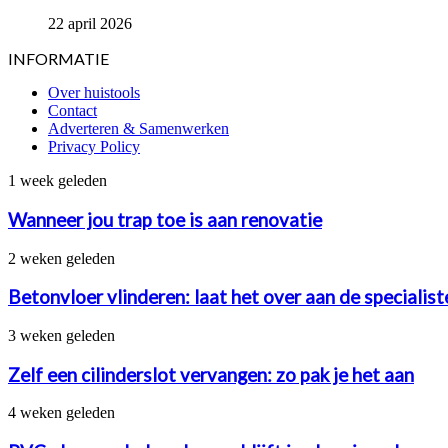
22 april 2026
INFORMATIE
Over huistools
Contact
Adverteren & Samenwerken
Privacy Policy
Wanneer
1 week geleden
jou
trap
Wanneer jou trap toe is aan renovatie
toe
is
Betonvloer
2 weken geleden
aan
vlinderen:
renovatie
laat
Betonvloer vlinderen: laat het over aan de specialis
het
over
Zelf
3 weken geleden
aan
een
de
cilinderslot
Zelf een cilinderslot vervangen: zo pak je het aan
specialisten
vervangen:
van
zo
PVC
4 weken geleden
betonstorten.nl
pak
vloer
je
onderhouden: