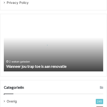
Privacy Policy
Wanneer
jou
trap
toe
is
aan
renovatie
2 weken geleden
Wanneer jou trap toe is aan renovatie
Categorieën
Overig
245