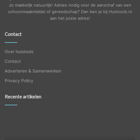
zo makkelijk natuurlijk! Advies nodig voor de aanschaf van een
schoonmaakmiddel of gereedschap? Dan ben je bij Huistools.nl
aan het juiste adres!
Contact
Over huistools
Contact
Adverteren & Samenwerken
Privacy Policy
Recente artikelen
Wanneer
jou
trap
toe