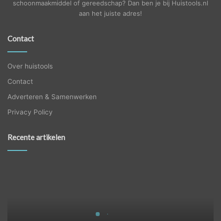
schoonmaakmiddel of gereedschap? Dan ben je bij Huistools.nl
aan het juiste adres!
Contact
Over huistools
Contact
Adverteren & Samenwerken
Privacy Policy
Recente artikelen
Wanneer
jou
trap
toe
is
aan