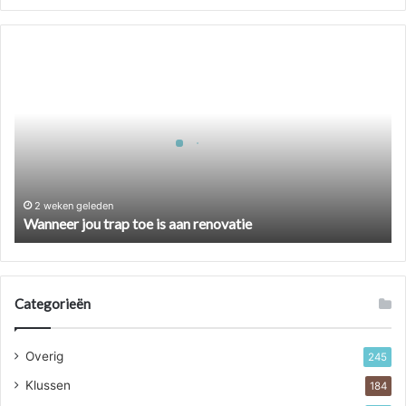
Wanneer
jou
trap
toe
is
aan
renovatie
2 weken geleden
Wanneer jou trap toe is aan renovatie
Categorieën
Overig
245
Klussen
184