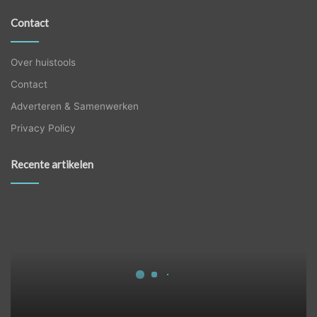
Contact
Over huistools
Contact
Adverteren & Samenwerken
Privacy Policy
Recente artikelen
Wanneer
jou
trap
toe
is
aan
renovatie