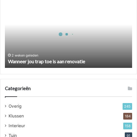
Wanneer
jou
trap
toe
is
aan
renovatie
2 weken geleden
Wanneer jou trap toe is aan renovatie
Categorieën
Overig
245
Klussen
184
Interieur
158
Tuin
91