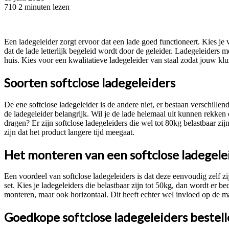
710
2 minuten lezen
Facebook
Twitter
Pinterest
WhatsApp
Een ladegeleider zorgt ervoor dat een lade goed functioneert. Kies je 
dat de lade letterlijk begeleid wordt door de geleider. Ladegeleiders 
huis. Kies voor een kwalitatieve ladegeleider van staal zodat jouw kl
Soorten softclose ladegeleiders
De ene softclose ladegeleider is de andere niet, er bestaan verschillen
de ladegeleider belangrijk. Wil je de lade helemaal uit kunnen rekke
dragen? Er zijn softclose ladegeleiders die wel tot 80kg belastbaar zi
zijn dat het product langere tijd meegaat.
Het monteren van een softclose ladegele
Een voordeel van softclose ladegeleiders is dat deze eenvoudig zelf zi
set. Kies je ladegeleiders die belastbaar zijn tot 50kg, dan wordt er b
monteren, maar ook horizontaal. Dit heeft echter wel invloed op de m
Goedkope softclose ladegeleiders bestel