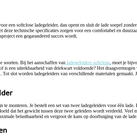
voor een softclose ladegeleider, dan opent en sluit de lade soepel zonde
met deze technische specificaties zorgen voor een comfortabel en duurza
usproject een gegarandeerd succes wordt.
de soorten. Bij het aanschaffen van
ladegeleiders softclose
, moet je bijv
n of is een uitrekbaarheid van driekwart voldoende? Het draagvermogen
jn. Tot slot worden ladegeleiders van verschillende materialen gemaakt. J
ider
jn te monteren. Je bestelt een set van twee ladegeleiders voor één lade
edoeld dat het gewicht tussen deze twee geleiders wordt verdeeld. Veel m
aximale belastbaarheid en vergroot de kans op doorbuiging van de lade
len