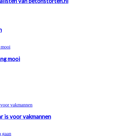
alisten van betonstorten.nl
n
ang mooi
r is voor vakmannen