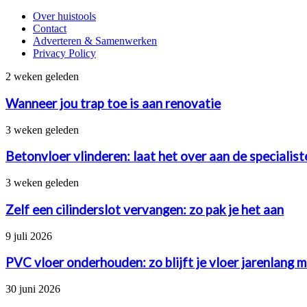
Over huistools
Contact
Adverteren & Samenwerken
Privacy Policy
Wanneer
2 weken geleden
jou
trap
Wanneer jou trap toe is aan renovatie
toe
is
Betonvloer
3 weken geleden
aan
vlinderen:
renovatie
laat
Betonvloer vlinderen: laat het over aan de specialis
het
over
Zelf
3 weken geleden
aan
een
de
cilinderslot
Zelf een cilinderslot vervangen: zo pak je het aan
specialisten
vervangen:
van
zo
PVC
9 juli 2026
betonstorten.nl
pak
vloer
je
onderhouden:
PVC vloer onderhouden: zo blijft je vloer jarenlang 
het
zo
aan
blijft
Het
30 juni 2026
je
juiste