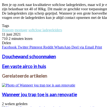
Ben je op zoek naar kwalitatieve softclose ladegeleiders, maar wil je e
zijn belastbaar tot 40 of 80kg. Dit maakt ze geschikt voor toepassingen 
De ladegeleiders zijn scherp geprijsd. Wanneer je een grote hoeveelhe
vragen over de ladegeleiders kun je altijd contact opnemen met de kl
Tags
Brasom
montage
softclose ladegeleiders
11 juni 2021
710
2 minuten lezen
Facebook
Twitter
Pinterest
WhatsApp
Delen
Facebook
Twitter
Pinterest
Reddit
WhatsApp
Deel via Email
Print
Douchewand schoonmaken
Een vaste airco in huis
Gerelateerde artikelen
Wanneer jou trap toe is aan renovatie
2 weken geleden