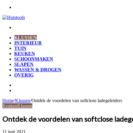
Menu
Zoek
naar
KLUSSEN
INTERIEUR
TUIN
KEUKEN
SCHOONMAKEN
SLAPEN
WASSEN & DROGEN
OVERIG
Zoek
naar
Willekeurig
artikel
Home
/
Klussen
/
Ontdek de voordelen van softclose ladegeleiders
Keuken
Klussen
Ontdek de voordelen van softclose ladeg
11 juni 2021