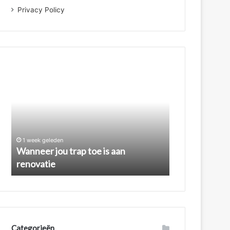
Privacy Policy
Wanneer
jou
trap
toe
is
aan
renovatie
1 week geleden
Wanneer jou trap toe is aan
renovatie
Categorieën