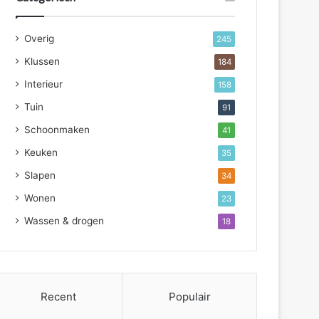
Overig
245
Klussen
184
Interieur
158
Tuin
91
Schoonmaken
41
Keuken
35
Slapen
34
Wonen
23
Wassen & drogen
18
Recent
Populair