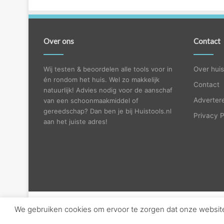
Over ons
Contact
Wij testen & beoordelen alle tools voor in
Over huis
én rondom het huis. Wel zo makkelijk
Contact
natuurlijk! Advies nodig voor de aanschaf
Adverter
van een schoonmaakmiddel of
gereedschap? Dan ben je bij Huistools.nl
Privacy P
aan het juiste adres!
We gebruiken cookies om ervoor te zorgen dat onze website 