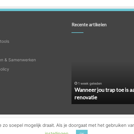
Recente artikelen
Wanneer
tools
jou
trap
en & Samenwerken
toe
is
olicy
aan
renovatie
1 week geleden
Wanneer jou trap toe is a
renovatie
zo soepel mogelijk draait. Als je doorgaat met het gebruiken va
© Copyright 2026, Alle rechten voorbehouden - Nederland |
Huistool
instellingen