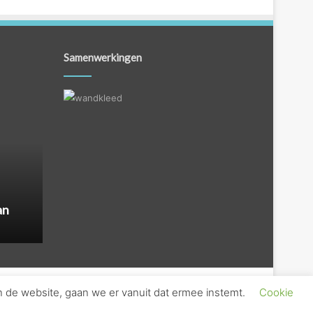
Samenwerkingen
an
n de website, gaan we er vanuit dat ermee instemt.
Cookie
s