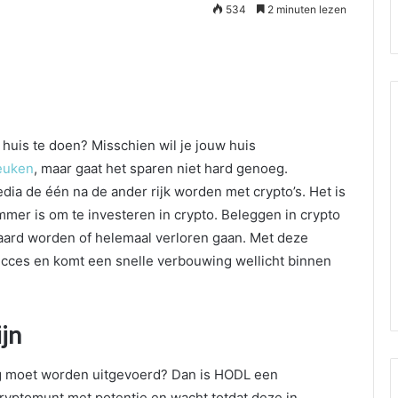
534
2 minuten lezen
 huis te doen? Misschien wil je jouw huis
euken
, maar gaat het sparen niet hard genoeg.
edia de één na de ander rijk worden met crypto’s. Het is
slimmer is om te investeren in crypto. Beleggen in crypto
 waard worden of helemaal verloren gaan. Met deze
ucces en komt een snelle verbouwing wellicht binnen
jn
ng moet worden uitgevoerd? Dan is HODL een
cryptomunt met potentie en wacht totdat deze in