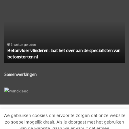
Betonvloer
Ze
vlinderen:
ee
laat
ci
het
ve
over
zo
aan
pa
de
je
specialisten
he
3 weken geleden
Betonvloer vlinderen: laat het over aan de specialisten van
van
aa
betonstorten.nl
betonstorten.nl
Samenwerkingen
© Copyright 2026, Alle rechten voorbehouden - Nederland |
We gebruiken cookies om ervoor te zorgen dat onze website
zo soepel mogelijk draait. Als je doorgaat met het gebruiken
Huistools
van de website, gaan we er vanuit dat ermee