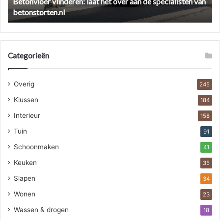
Betonvloer vlinderen: laat het over aan de specialisten van
van
aa
betonstorten.nl
betonstorten.nl
Categorieën
Overig
245
Klussen
184
Interieur
158
Tuin
91
Schoonmaken
41
Keuken
35
Slapen
34
Wonen
23
Wassen & drogen
18