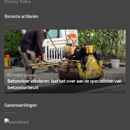
Privacy Policy
Recente artikelen
Betonvloer
Ze
vlinderen:
ee
laat
ci
het
ve
over
zo
aan
pa
de
je
specialisten
he
3 weken geleden
Betonvloer vlinderen: laat het over aan de specialisten van
van
aa
betonstorten.nl
betonstorten.nl
Samenwerkingen