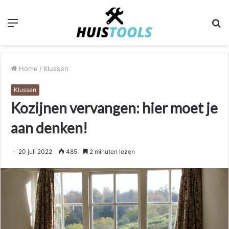
Menu
Z
n
Home
/
Klussen
Klussen
Kozijnen vervangen: hier moet je
aan denken!
20 juli 2022
485
2 minuten lezen