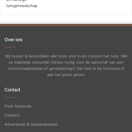
Over ons
Wij testen & beoordelen alle tools voor in én rondom het huis. Wel
zo makkelijk natuurlijk! Advies nodig voor de aanschaf van een
schoonmaakmiddel of gereedschap? Dan ben je bij Huistools.nl
aan het juiste adres!
Contact
Over huistools
Contact
Adverteren & Samenwerken