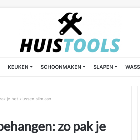
KEUKEN
SCHOONMAKEN
SLAPEN
WASS
pak je het klussen slim aan
 behangen: zo pak je