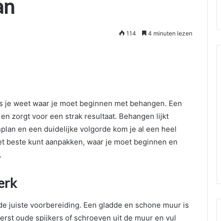
an
114
4 minuten lezen
Wanneer
jou
trap
toe
ls je weet waar je moet beginnen met behangen. Een
is
en zorgt voor een strak resultaat. Behangen lijkt
aan
renovatie
plan en een duidelijke volgorde kom je al een heel
2 weken geleden
het beste kunt aanpakken, waar je moet beginnen en
dschap voor een
Wanneer jou trap toe is aan
.
renovatie
erk
 de juiste voorbereiding. Een gladde en schone muur is
rst oude spijkers of schroeven uit de muur en vul