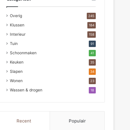
Overig
245
Klussen
184
Interieur
158
Tuin
91
Schoonmaken
41
Keuken
35
Slapen
34
Wonen
23
Wassen & drogen
18
Recent
Populair