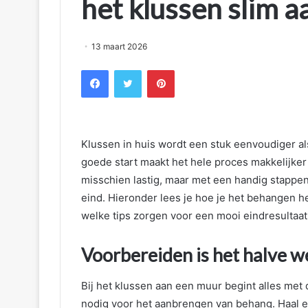
het klussen slim a
13 maart 2026
Facebook
Twitter
Pinterest
Het
juiste
gereedschap
voor
Klussen in huis wordt een stuk eenvoudiger a
een
goede start maakt het hele proces makkelijker 
strak
gazon
misschien lastig, maar met een handig stappen
30 juni 2026
eind. Hieronder lees je hoe je het behangen 
Het juiste geree
welke tips zorgen voor een mooi eindresultaat
strak gazon
Voorbereiden is het halve w
Bij het klussen aan een muur begint alles met
nodig voor het aanbrengen van behang. Haal ee