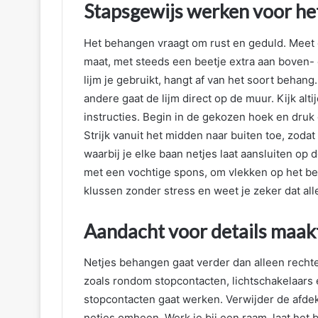
Stapsgewijs werken voor het
Het behangen vraagt om rust en geduld. Meet 
maat, met steeds een beetje extra aan boven- 
lijm je gebruikt, hangt af van het soort behan
andere gaat de lijm direct op de muur. Kijk al
instructies. Begin in de gekozen hoek en druk
Strijk vanuit het midden naar buiten toe, zodat
waarbij je elke baan netjes laat aansluiten op d
met een vochtige spons, om vlekken op het b
klussen zonder stress en weet je zeker dat all
Aandacht voor details maakt
Netjes behangen gaat verder dan alleen rechte
zoals rondom stopcontacten, lichtschakelaars 
stopcontacten gaat werken. Verwijder de afdek
netjes omheen. Werk je bij een raam, laat het