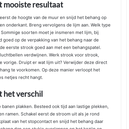
 mooiste resultaat
eerst de hoogte van de muur en snijd het behang op
en onderkant. Breng vervolgens de lijm aan. Welk type
g. Sommige soorten moet je insmeren met lijm, bij
tijd goed op de verpakking van het behang naar de
 de eerste strook goed aan met een behangspatel.
 luchtbellen verdwijnen. Werk strook voor strook,
e vorige. Druipt er wat lijm uit? Verwijder deze direct
ehang te voorkomen. Op deze manier verloopt het
es netjes recht hangt.
 het verschil
 banen plakken. Besteed ook tijd aan lastige plekken,
en ramen. Schakel eerst de stroom uit als je rond
plaat van het stopcontact en snijd het behang daar
 behang dan een stukje overlappen op het kozijn en