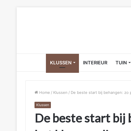
KLUSSEN
INTERIEUR
TUIN
Home
/
Klussen
/
De beste start bij behangen: zo 
Klussen
De beste start bij