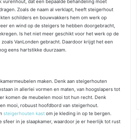
lijk vurenhout, dat een bepaalde behandeling moet
agen. Zoals de naam al verklapt, heeft steigerhout
ikten schilders en bouwvakkers hem om werk op
weer en wind op de steigers te hebben doorgebracht,
gekregen. Is het niet meer geschikt voor het werk op de
 zoals VanLonden gebracht. Daardoor krijgt het een
nog eens hartstikke duurzaam.
aapkamermeubelen maken. Denk aan steigerhouten
taan in allerlei vormen en maten, van hoogslapers tot
er komen de meubelen mooi tot hun recht. Denk
en mooi, robuust hoofdbord van steigerhout.
en
steigerhouten kast
om je kleding in op te bergen.
sfeer in je slaapkamer, waardoor je er heerlijk tot rust