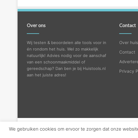
Over ons
Contact
Wij testen & beoordelen alle tools voor in
Over huis
én rondom het huis. Wel zo makkelijk
Contact
natuurlijk! Advies nodig voor de aanschaf
Adverter
van een schoonmaakmiddel of
gereedschap? Dan ben je bij Huistools.nl
Privacy P
aan het juiste adres!
We gebruiken cookies om ervoor te zorgen dat onze website 