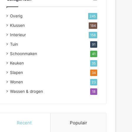
Overig
245
Klussen
184
Interieur
158
Tuin
91
Schoonmaken
41
Keuken
35
Slapen
34
Wonen
23
Wassen & drogen
18
Recent
Populair