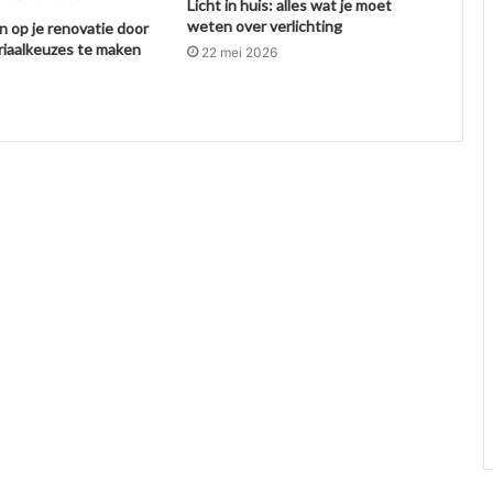
Licht in huis: alles wat je moet
weten over verlichting
n op je renovatie door
riaalkeuzes te maken
22 mei 2026