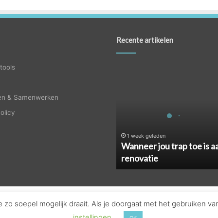
Recente artikelen
Wanneer
tools
jou
trap
en & Samenwerken
toe
is
olicy
aan
renovatie
1 week geleden
Wanneer jou trap toe is a
renovatie
zo soepel mogelijk draait. Als je doorgaat met het gebruiken va
© Copyright 2026, Alle rechten voorbehouden - Nederland |
Huistool
instellingen