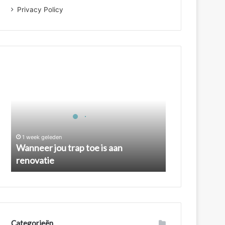
Privacy Policy
Wanneer
jou
trap
toe
is
aan
renovatie
1 week geleden
Wanneer jou trap toe is aan
renovatie
Categorieën