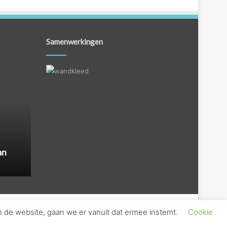
Samenwerkingen
an
n de website, gaan we er vanuit dat ermee instemt.
Cookie
s