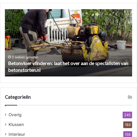
Betonvloer
Ze
vlinderen:
ee
laat
cil
het
ve
over
zo
aan
pa
de
je
specialisten
he
3 weken geleden
Betonvloer vlinderen: laat het over aan de specialisten van
van
aa
betonstorten.nl
betonstorten.nl
Categorieën
Overig
245
Klussen
184
Interieur
158