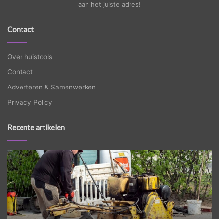
aan het juiste adres!
Contact
Over huistools
Contact
Adverteren & Samenwerken
Privacy Policy
Recente artikelen
Betonvloer
Ze
vlinderen:
ee
laat
ci
het
ve
over
zo
aan
pa
de
je