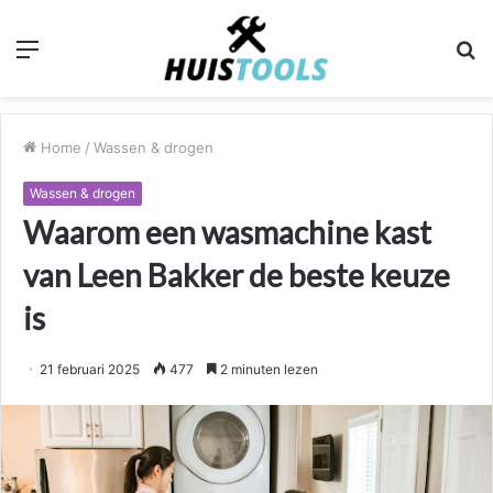
Menu
Z
n
Home
/
Wassen & drogen
Wassen & drogen
Waarom een wasmachine kast
van Leen Bakker de beste keuze
is
21 februari 2025
477
2 minuten lezen