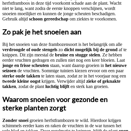
herfstframboos in deze tijd voorkomt schade aan de plant. Wacht
niet te lang, want zodra de eerste knoppen verschijnen, wordt
snoeien moeilijker en kunnen de jonge scheuten beschadigen.
Gebruik altijd
schoon gereedschap
om ziektes te voorkomen.
Zo pak je het snoeien aan
Bij het snoeien van deze frambozensoort is het belangrijk om alle
verdroogde of oude stengels
zo
dicht mogelijk bij de grond
af te
knippen. Dit zijn meestal de
bruine en stugge stelen
. Ze hebben
eerder vruchten gedragen en zullen niet nog een keer bloeien. Laat
jonge en frisse scheuten
staan, want daarop groeien in
het nieuwe
seizoen
de vruchten. Sommige tuiniers kiezen ervoor om een paar
sterke oude takken
te laten staan, zodat ze in het voorjaar nog een
tweede kleine oogst
krijgen. Verwijder altijd
zieke of geknakte
takken
, zodat de plant
luchtig blijft
en sterk kan groeien.
Waarom snoeien voor gezonde en
sterke planten zorgt
Zonder snoei
groeien herfstframbozen te wild. Hierdoor krijgen
schimmels eerder kans en raken de vruchten in de war tussen het
vele blad en takken. Door regelmatig te knippen, blijft de plant
open