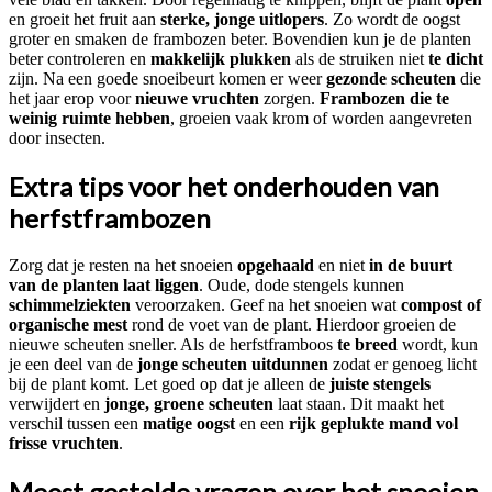
en groeit het fruit aan
sterke, jonge uitlopers
. Zo wordt de oogst
groter en smaken de frambozen beter. Bovendien kun je de planten
beter controleren en
makkelijk plukken
als de struiken niet
te dicht
zijn. Na een goede snoeibeurt komen er weer
gezonde scheuten
die
het jaar erop voor
nieuwe vruchten
zorgen.
Frambozen die te
weinig ruimte hebben
, groeien vaak krom of worden aangevreten
door insecten.
Extra tips voor het onderhouden van
herfstframbozen
Zorg dat je resten na het snoeien
opgehaald
en niet
in de buurt
van de planten laat liggen
. Oude, dode stengels kunnen
schimmelziekten
veroorzaken. Geef na het snoeien wat
compost of
organische mest
rond de voet van de plant. Hierdoor groeien de
nieuwe scheuten sneller. Als de herfstframboos
te breed
wordt, kun
je een deel van de
jonge scheuten uitdunnen
zodat er genoeg licht
bij de plant komt. Let goed op dat je alleen de
juiste stengels
verwijdert en
jonge, groene scheuten
laat staan. Dit maakt het
verschil tussen een
matige oogst
en een
rijk geplukte mand vol
frisse vruchten
.
Meest gestelde vragen over het snoeien