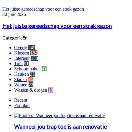
Het juiste gereedschap voor een strak gazon
30 juni 2026
Het juiste gereedschap voor een strak gazon
Categorieën
Overig
245
Klussen
184
Interieur
158
Tuin
91
Schoonmaken
41
Keuken
35
Slapen
34
Wonen
23
Wassen & drogen
18
Recent
Populair
Wanneer jou trap toe is aan renovatie