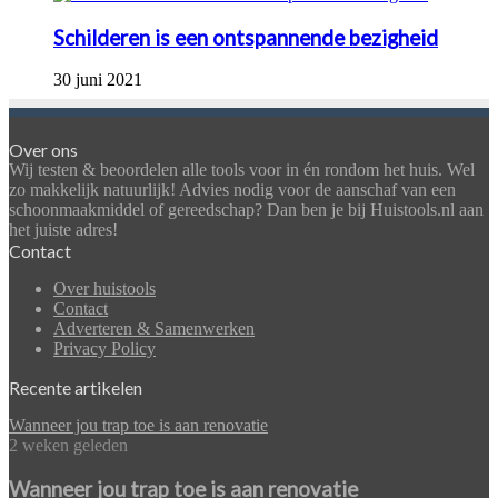
Schilderen is een ontspannende bezigheid
30 juni 2021
Over ons
Wij testen & beoordelen alle tools voor in én rondom het huis. Wel
zo makkelijk natuurlijk! Advies nodig voor de aanschaf van een
schoonmaakmiddel of gereedschap? Dan ben je bij Huistools.nl aan
het juiste adres!
Contact
Over huistools
Contact
Adverteren & Samenwerken
Privacy Policy
Recente artikelen
Wanneer jou trap toe is aan renovatie
2 weken geleden
Wanneer jou trap toe is aan renovatie