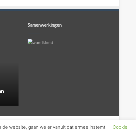
Samenwerkingen
an
n de website, gaan we er vanuit dat ermee instemt.
Cookie
s