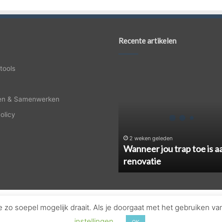
Recente artikelen
Wanneer
tools
jou
trap
en & Samenwerken
toe
is
olicy
aan
renovatie
2 weken geleden
Wanneer jou trap toe is a
renovatie
zo soepel mogelijk draait. Als je doorgaat met het gebruiken va
© Copyright 2026, Alle rechten voorbehouden - Nederland |
Huistool
instellingen