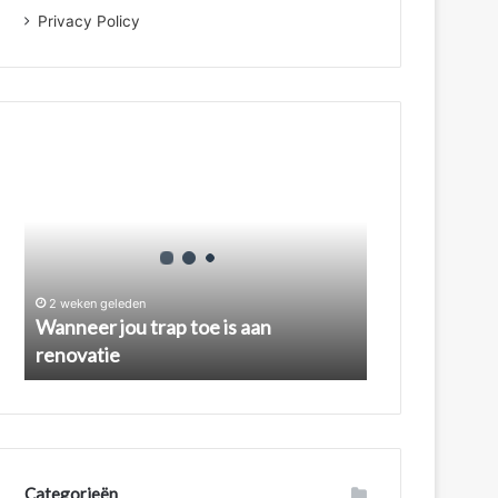
Privacy Policy
Wanneer
jou
trap
toe
is
aan
renovatie
2 weken geleden
Wanneer jou trap toe is aan
renovatie
Categorieën