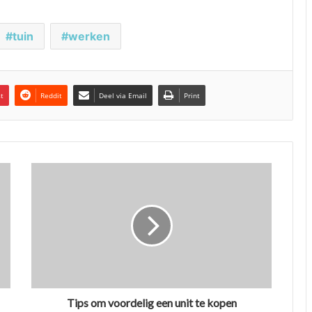
tuin
werken
st
Reddit
Deel via Email
Print
Tips om voordelig een unit te kopen