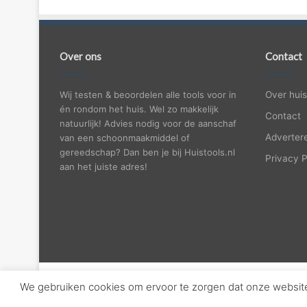
Over ons
Contact
Wij testen & beoordelen alle tools voor in
Over huis
én rondom het huis. Wel zo makkelijk
Contact
natuurlijk! Advies nodig voor de aanschaf
Adverter
van een schoonmaakmiddel of
gereedschap? Dan ben je bij Huistools.nl
Privacy P
aan het juiste adres!
We gebruiken cookies om ervoor te zorgen dat onze website 