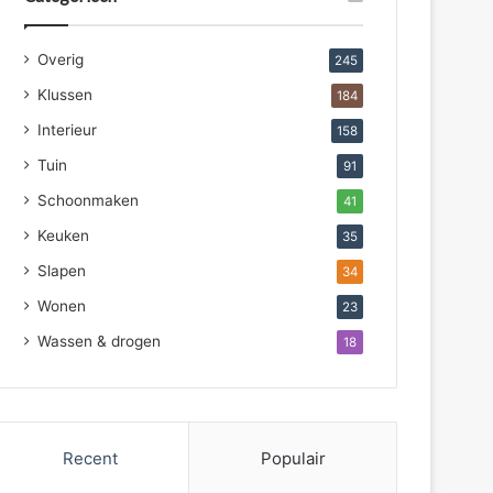
Overig
245
Klussen
184
Interieur
158
Tuin
91
Schoonmaken
41
Keuken
35
Slapen
34
Wonen
23
Wassen & drogen
18
Recent
Populair