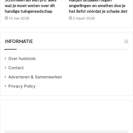
wat je moet weten over dit
engerlingen en emelten doe je
handige tuingereedschap
het liefst vóórdat je schade ziet
10 mei 2026
2 maart 2026
INFORMATIE
Over huistools
Contact
Adverteren & Samenwerken
Privacy Policy
Wanneer
jou
trap
toe