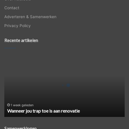
Contact
Adverteren & Samenwerken
Privacy Policy
Recente artikelen
Wanneer
jou
trap
toe
is
aan
renovatie
1 week geleden
Wanneer jou trap toe is aan renovatie
Samenwerkingen