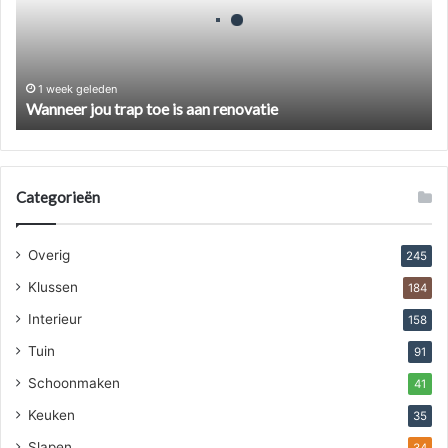
is
aan
renovatie
1 week geleden
Wanneer jou trap toe is aan renovatie
Categorieën
Overig
245
Klussen
184
Interieur
158
Tuin
91
Schoonmaken
41
Keuken
35
Slapen