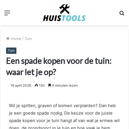
Menu
Z
n
Home
/
Tuin
Tuin
Een spade kopen voor de tuin:
waar let je op?
16 april 2026
150
4 minuten lezen
Wil je spitten, graven of bomen verplanten? Dan heb
je een goede spade nodig. De keuze voor de juiste
spade kopen voor je tuin hangt af van wat je ermee wil
doen, de grondsoort in je tuin en hoe vaak je hem