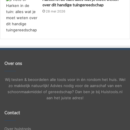
over dit handige tuingereedschap
28 mei 2026
Over ons
Wij testen & beoordelen alle tools voor in én rondom het huis. Wel
zo makkelijk natuurlijk! Advies nodig voor de aanschaf van een
schoonmaakmiddel of gereedschap? Dan ben je bij Huistools.nl
aan het juiste adres!
Contact
Over huistools