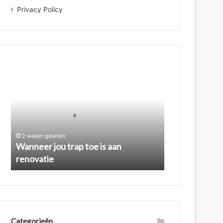
Privacy Policy
Wanneer
jou
trap
toe
is
aan
renovatie
2 weken geleden
Wanneer jou trap toe is aan
renovatie
Categorieën