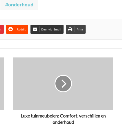
onderhoud
st
Reddit
Deel via Email
Print
Luxe tuinmeubelen: Comfort, verschillen en
onderhoud