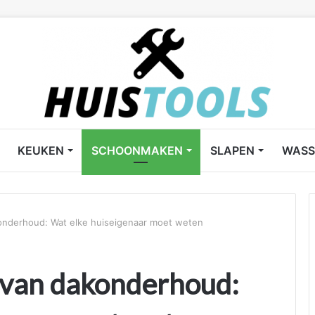
KEUKEN
SCHOONMAKEN
SLAPEN
WASS
konderhoud: Wat elke huiseigenaar moet weten
 van dakonderhoud: