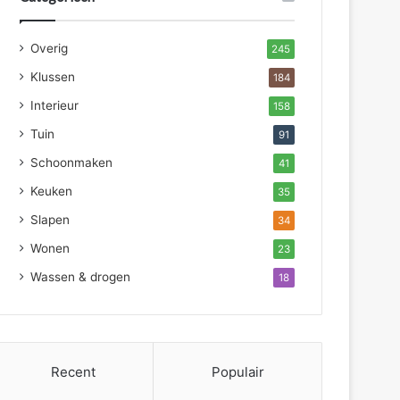
Overig
245
Klussen
184
Interieur
158
Tuin
91
Schoonmaken
41
Keuken
35
Slapen
34
Wonen
23
Wassen & drogen
18
Recent
Populair