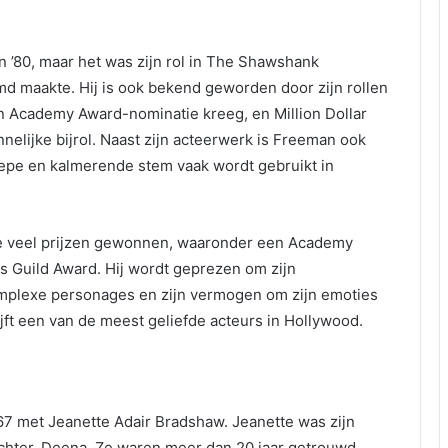
n ’80, maar het was zijn rol in The Shawshank
 maakte. Hij is ook bekend geworden door zijn rollen
een Academy Award-nominatie kreeg, en Million Dollar
nelijke bijrol. Naast zijn acteerwerk is Freeman ook
 diepe en kalmerende stem vaak wordt gebruikt in
e veel prijzen gewonnen, waaronder een Academy
 Guild Award. Hij wordt geprezen om zijn
complexe personages en zijn vermogen om zijn emoties
jft een van de meest geliefde acteurs in Hollywood.
7 met Jeanette Adair Bradshaw. Jeanette was zijn
hter, Deena. Ze waren meer dan 20 jaar getrouwd,