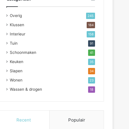
Overig
245
Klussen
184
Interieur
158
Tuin
91
Schoonmaken
41
Keuken
35
Slapen
34
Wonen
23
Wassen & drogen
18
Recent
Populair