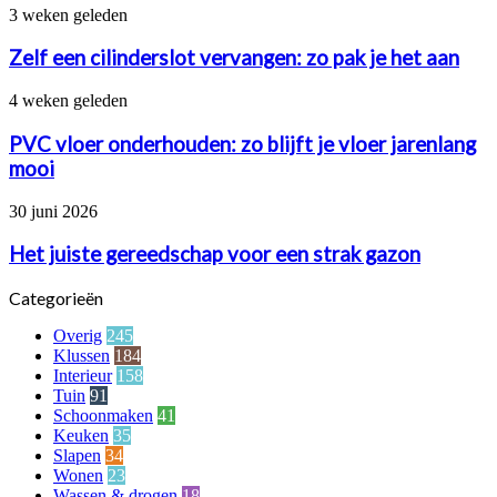
aan
Zelf
3 weken geleden
de
een
specialisten
cilinderslot
Zelf een cilinderslot vervangen: zo pak je het aan
van
vervangen:
betonstorten.nl
zo
PVC
4 weken geleden
pak
vloer
je
onderhouden:
PVC vloer onderhouden: zo blijft je vloer jarenlang
het
zo
mooi
aan
blijft
je
Het
30 juni 2026
vloer
juiste
jarenlang
gereedschap
Het juiste gereedschap voor een strak gazon
mooi
voor
een
Categorieën
strak
gazon
Overig
245
Klussen
184
Interieur
158
Tuin
91
Schoonmaken
41
Keuken
35
Slapen
34
Wonen
23
Wassen & drogen
18