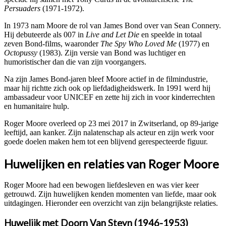
Persuaders
(1971-1972).
In 1973 nam Moore de rol van James Bond over van Sean Connery.
Hij debuteerde als 007 in
Live and Let Die
en speelde in totaal
zeven Bond-films, waaronder
The Spy Who Loved Me
(1977) en
Octopussy
(1983). Zijn versie van Bond was luchtiger en
humoristischer dan die van zijn voorgangers.
Na zijn James Bond-jaren bleef Moore actief in de filmindustrie,
maar hij richtte zich ook op liefdadigheidswerk. In 1991 werd hij
ambassadeur voor UNICEF en zette hij zich in voor kinderrechten
en humanitaire hulp.
Roger Moore overleed op 23 mei 2017 in Zwitserland, op 89-jarige
leeftijd, aan kanker. Zijn nalatenschap als acteur en zijn werk voor
goede doelen maken hem tot een blijvend gerespecteerde figuur.
Huwelijken en relaties van Roger Moore
Roger Moore had een bewogen liefdesleven en was vier keer
getrouwd. Zijn huwelijken kenden momenten van liefde, maar ook
uitdagingen. Hieronder een overzicht van zijn belangrijkste relaties.
Huwelijk met Doorn Van Steyn (1946-1953)