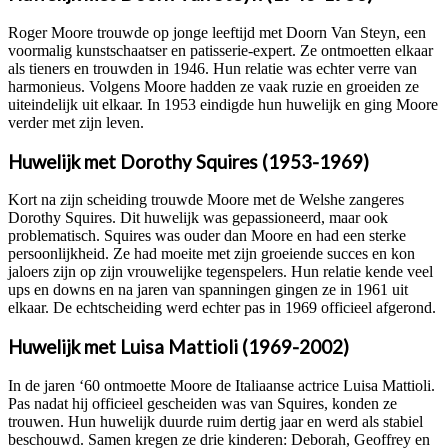
Roger Moore trouwde op jonge leeftijd met Doorn Van Steyn, een
voormalig kunstschaatser en patisserie-expert. Ze ontmoetten elkaar
als tieners en trouwden in 1946. Hun relatie was echter verre van
harmonieus. Volgens Moore hadden ze vaak ruzie en groeiden ze
uiteindelijk uit elkaar. In 1953 eindigde hun huwelijk en ging Moore
verder met zijn leven.
Huwelijk met Dorothy Squires (1953-1969)
Kort na zijn scheiding trouwde Moore met de Welshe zangeres
Dorothy Squires. Dit huwelijk was gepassioneerd, maar ook
problematisch. Squires was ouder dan Moore en had een sterke
persoonlijkheid. Ze had moeite met zijn groeiende succes en kon
jaloers zijn op zijn vrouwelijke tegenspelers. Hun relatie kende veel
ups en downs en na jaren van spanningen gingen ze in 1961 uit
elkaar. De echtscheiding werd echter pas in 1969 officieel afgerond.
Huwelijk met Luisa Mattioli (1969-2002)
In de jaren ‘60 ontmoette Moore de Italiaanse actrice Luisa Mattioli.
Pas nadat hij officieel gescheiden was van Squires, konden ze
trouwen. Hun huwelijk duurde ruim dertig jaar en werd als stabiel
beschouwd. Samen kregen ze drie kinderen: Deborah, Geoffrey en