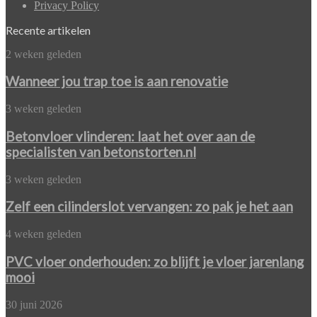
Privacy Policy
Recente artikelen
Wanneer
2 weken geleden
jou
trap
Wanneer jou trap toe is aan renovatie
toe
is
Betonvloer
3 weken geleden
aan
vlinderen:
renovatie
laat
Betonvloer vlinderen: laat het over aan de
het
specialisten van betonstorten.nl
over
aan
Zelf
3 weken geleden
de
een
specialisten
cilinderslot
Zelf een cilinderslot vervangen: zo pak je het aan
van
vervangen:
betonstorten.nl
zo
PVC
4 weken geleden
pak
vloer
je
onderhouden:
PVC vloer onderhouden: zo blijft je vloer jarenlang
het
zo
mooi
aan
blijft
je
Het
30 juni 2026
vloer
juiste