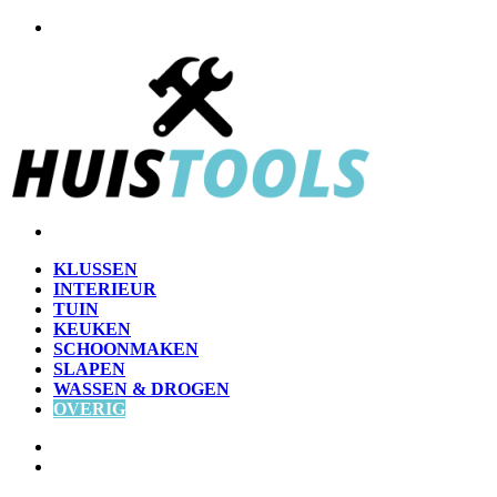
Menu
Zoek
naar
KLUSSEN
INTERIEUR
TUIN
KEUKEN
SCHOONMAKEN
SLAPEN
WASSEN & DROGEN
OVERIG
Zoek
naar
Willekeurig
artikel