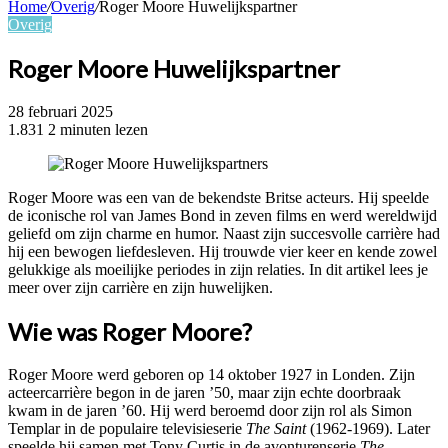
Home
/
Overig
/
Roger Moore Huwelijkspartner
Overig
Roger Moore Huwelijkspartner
28 februari 2025
1.831
2 minuten lezen
Roger Moore was een van de bekendste Britse acteurs. Hij speelde
de iconische rol van James Bond in zeven films en werd wereldwijd
geliefd om zijn charme en humor. Naast zijn succesvolle carrière had
hij een bewogen liefdesleven. Hij trouwde vier keer en kende zowel
gelukkige als moeilijke periodes in zijn relaties. In dit artikel lees je
meer over zijn carrière en zijn huwelijken.
Wie was Roger Moore?
Roger Moore werd geboren op 14 oktober 1927 in Londen. Zijn
acteercarrière begon in de jaren ’50, maar zijn echte doorbraak
kwam in de jaren ’60. Hij werd beroemd door zijn rol als Simon
Templar in de populaire televisieserie
The Saint
(1962-1969). Later
speelde hij samen met Tony Curtis in de avonturenserie
The