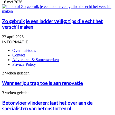
16 mei 2026
Zo gebruik je een ladder veilig: tips die echt het
verschil maken
22 april 2026
INFORMATIE
Over huistools
Contact
Adverteren & Samenwerken
Privacy Policy
Wanneer
2 weken geleden
jou
trap
Wanneer jou trap toe is aan renovatie
toe
is
Betonvloer
3 weken geleden
aan
vlinderen:
renovatie
laat
Betonvloer vlinderen: laat het over aan de
het
specialisten van betonstorten.nl
over