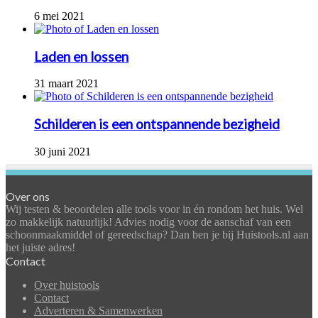
6 mei 2021
Laden en lossen
31 maart 2021
Schilderen is een ontspannende bezigheid
30 juni 2021
Over ons
Wij testen & beoordelen alle tools voor in én rondom het huis. Wel
zo makkelijk natuurlijk! Advies nodig voor de aanschaf van een
schoonmaakmiddel of gereedschap? Dan ben je bij Huistools.nl aan
het juiste adres!
Contact
Over huistools
Contact
Adverteren & Samenwerken