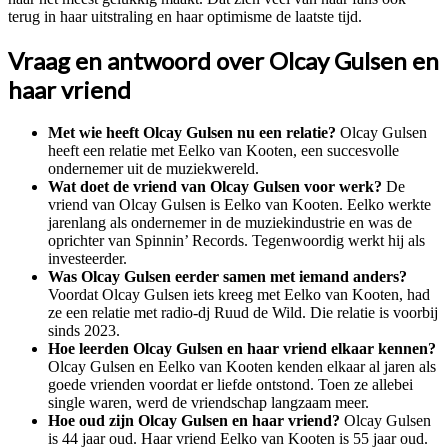
terug in haar uitstraling en haar optimisme de laatste tijd.
Vraag en antwoord over Olcay Gulsen en
haar vriend
Met wie heeft Olcay Gulsen nu een relatie?
Olcay Gulsen
heeft een relatie met Eelko van Kooten, een succesvolle
ondernemer uit de muziekwereld.
Wat doet de vriend van Olcay Gulsen voor werk?
De
vriend van Olcay Gulsen is Eelko van Kooten. Eelko werkte
jarenlang als ondernemer in de muziekindustrie en was de
oprichter van Spinnin’ Records. Tegenwoordig werkt hij als
investeerder.
Was Olcay Gulsen eerder samen met iemand anders?
Voordat Olcay Gulsen iets kreeg met Eelko van Kooten, had
ze een relatie met radio-dj Ruud de Wild. Die relatie is voorbij
sinds 2023.
Hoe leerden Olcay Gulsen en haar vriend elkaar kennen?
Olcay Gulsen en Eelko van Kooten kenden elkaar al jaren als
goede vrienden voordat er liefde ontstond. Toen ze allebei
single waren, werd de vriendschap langzaam meer.
Hoe oud zijn Olcay Gulsen en haar vriend?
Olcay Gulsen
is 44 jaar oud. Haar vriend Eelko van Kooten is 55 jaar oud.