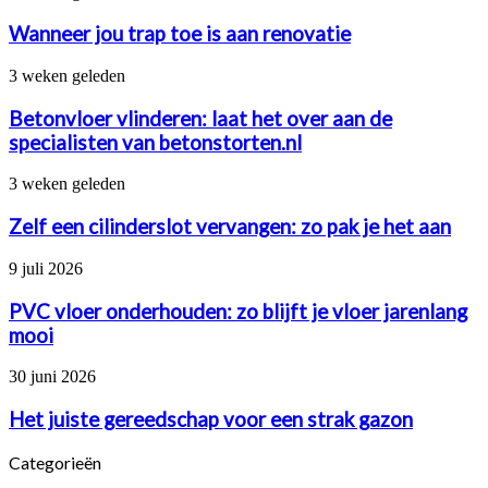
jou
trap
Wanneer jou trap toe is aan renovatie
toe
is
Betonvloer
3 weken geleden
aan
vlinderen:
renovatie
laat
Betonvloer vlinderen: laat het over aan de
het
specialisten van betonstorten.nl
over
aan
Zelf
3 weken geleden
de
een
specialisten
cilinderslot
Zelf een cilinderslot vervangen: zo pak je het aan
van
vervangen:
betonstorten.nl
zo
PVC
9 juli 2026
pak
vloer
je
onderhouden:
PVC vloer onderhouden: zo blijft je vloer jarenlang
het
zo
mooi
aan
blijft
je
Het
30 juni 2026
vloer
juiste
jarenlang
gereedschap
Het juiste gereedschap voor een strak gazon
mooi
voor
een
Categorieën
strak