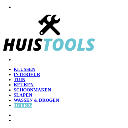
Menu
Zoek
naar
KLUSSEN
INTERIEUR
TUIN
KEUKEN
SCHOONMAKEN
SLAPEN
WASSEN & DROGEN
OVERIG
Zoek
naar
Willekeurig
artikel