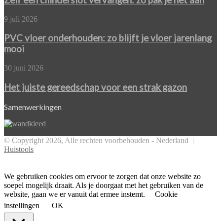
Zelf een cilinderslot vervangen: zo pak je het aan
van
vervangen:
betonstorten.nl
zo
PVC
9 juli 2026
pak
vloer
je
onderhouden:
PVC vloer onderhouden: zo blijft je vloer jarenlang
het
zo
mooi
aan
blijft
je
Het
30 juni 2026
vloer
juiste
jarenlang
gereedschap
Het juiste gereedschap voor een strak gazon
mooi
voor
een
Samenwerkingen
strak
gazon
© Copyright 2026, Alle rechten voorbehouden - Nederland |
Huistools
Facebook
Twitter
Pinterest
WhatsApp
Back
to
top
We gebruiken cookies om ervoor te zorgen dat onze website zo
button
soepel mogelijk draait. Als je doorgaat met het gebruiken van de
website, gaan we er vanuit dat ermee instemt.
Cookie
instellingen
OK