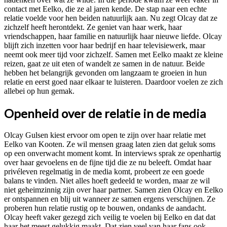
contact met Eelko, die ze al jaren kende. De stap naar een echte
relatie voelde voor hen beiden natuurlijk aan. Nu zegt Olcay dat ze
zichzelf heeft herontdekt. Ze geniet van haar werk, haar
vriendschappen, haar familie en natuurlijk haar nieuwe liefde. Olcay
blijft zich inzetten voor haar bedrijf en haar televisiewerk, maar
neemt ook meer tijd voor zichzelf. Samen met Eelko maakt ze kleine
reizen, gaat ze uit eten of wandelt ze samen in de natuur. Beide
hebben het belangrijk gevonden om langzaam te groeien in hun
relatie en eerst goed naar elkaar te luisteren. Daardoor voelen ze zich
allebei op hun gemak.
Openheid over de relatie in de media
Olcay Gulsen kiest ervoor om open te zijn over haar relatie met
Eelko van Kooten. Ze wil mensen graag laten zien dat geluk soms
op een onverwacht moment komt. In interviews sprak ze openhartig
over haar gevoelens en de fijne tijd die ze nu beleeft. Omdat haar
privéleven regelmatig in de media komt, probeert ze een goede
balans te vinden. Niet alles hoeft gedeeld te worden, maar ze wil
niet geheimzinnig zijn over haar partner. Samen zien Olcay en Eelko
er ontspannen en blij uit wanneer ze samen ergens verschijnen. Ze
proberen hun relatie rustig op te bouwen, ondanks de aandacht.
Olcay heeft vaker gezegd zich veilig te voelen bij Eelko en dat dat
haar het meest gelukkig maakt. Dat zien veel van haar fans ook