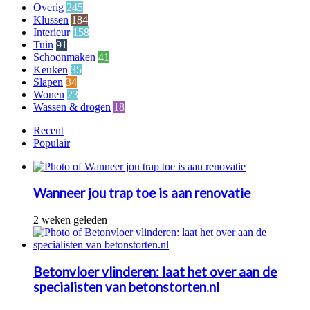
gazon
Overig
245
Klussen
184
Interieur
158
Tuin
91
Schoonmaken
41
Keuken
35
Slapen
34
Wonen
23
Wassen & drogen
18
Recent
Populair
Wanneer jou trap toe is aan renovatie
2 weken geleden
Betonvloer vlinderen: laat het over aan de
specialisten van betonstorten.nl