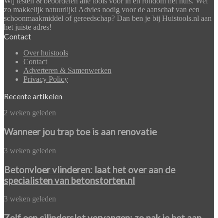
Wij testen & beoordelen alle tools voor in én rondom het huis. Wel
zo makkelijk natuurlijk! Advies nodig voor de aanschaf van een
schoonmaakmiddel of gereedschap? Dan ben je bij Huistools.nl aan
het juiste adres!
Contact
Over huistools
Contact
Adverteren & Samenwerken
Privacy Policy
Recente artikelen
Wanneer
2 weken geleden
jou
trap
Wanneer jou trap toe is aan renovatie
toe
is
Betonvloer
3 weken geleden
aan
vlinderen:
renovatie
laat
Betonvloer vlinderen: laat het over aan de
het
specialisten van betonstorten.nl
over
aan
Zelf
3 weken geleden
de
een
specialisten
cilinderslot