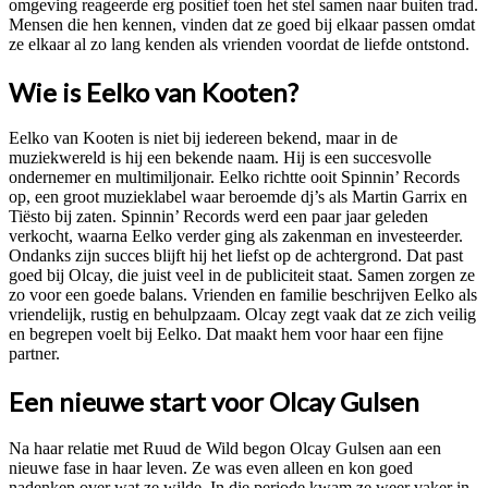
omgeving reageerde erg positief toen het stel samen naar buiten trad.
Mensen die hen kennen, vinden dat ze goed bij elkaar passen omdat
ze elkaar al zo lang kenden als vrienden voordat de liefde ontstond.
Wie is Eelko van Kooten?
Eelko van Kooten is niet bij iedereen bekend, maar in de
muziekwereld is hij een bekende naam. Hij is een succesvolle
ondernemer en multimiljonair. Eelko richtte ooit Spinnin’ Records
op, een groot muzieklabel waar beroemde dj’s als Martin Garrix en
Tiësto bij zaten. Spinnin’ Records werd een paar jaar geleden
verkocht, waarna Eelko verder ging als zakenman en investeerder.
Ondanks zijn succes blijft hij het liefst op de achtergrond. Dat past
goed bij Olcay, die juist veel in de publiciteit staat. Samen zorgen ze
zo voor een goede balans. Vrienden en familie beschrijven Eelko als
vriendelijk, rustig en behulpzaam. Olcay zegt vaak dat ze zich veilig
en begrepen voelt bij Eelko. Dat maakt hem voor haar een fijne
partner.
Een nieuwe start voor Olcay Gulsen
Na haar relatie met Ruud de Wild begon Olcay Gulsen aan een
nieuwe fase in haar leven. Ze was even alleen en kon goed
nadenken over wat ze wilde. In die periode kwam ze weer vaker in