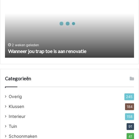
trap
toe
is
aan
renovatie
2 weken geleden
Wanneer jou trap toe is aan renovatie
Categorieën
Overig
245
Klussen
184
Interieur
158
Tuin
91
Schoonmaken
41