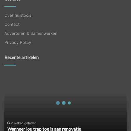
Over huistools
Contact
Adverteren & Samenwerken
Privacy Policy
Recente artikelen
Wanneer
jou
trap
toe
is
aan
renovatie
2 weken geleden
Wanneer jou trap toe is aan renovatie