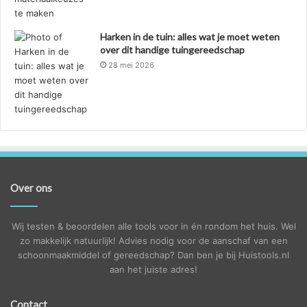
Harken in de tuin: alles wat je moet weten
over dit handige tuingereedschap
28 mei 2026
Over ons
Wij testen & beoordelen alle tools voor in én rondom het huis. Wel
zo makkelijk natuurlijk! Advies nodig voor de aanschaf van een
schoonmaakmiddel of gereedschap? Dan ben je bij Huistools.nl
aan het juiste adres!
Contact