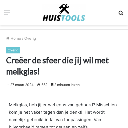
Menu
Z
n
Home
/
Overig
Overig
Creëer de sfeer die jij wil met
melkglas!
27 maart 2024
662
2 minuten lezen
Melkglas, heb jij er wel eens van gehoord? Misschien
kom je het vaker tegen dan je denkt! Het wordt
namelijk gebruikt in tal van toepassingen. Van
bijvoorbeeld ramen tot deuren en zelfs