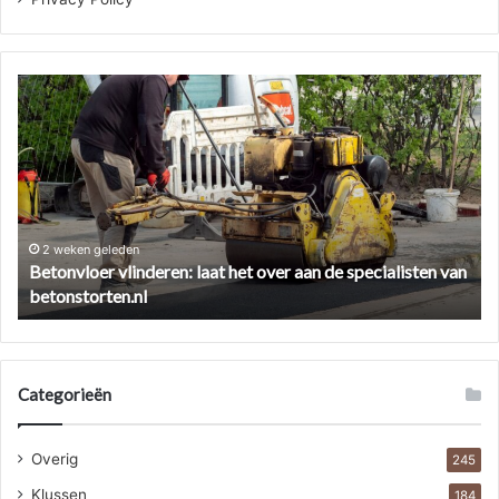
Betonvloer
Ze
vlinderen:
ee
laat
cil
het
ve
over
zo
aan
pa
de
je
specialisten
he
2 weken geleden
Betonvloer vlinderen: laat het over aan de specialisten van
van
aa
betonstorten.nl
betonstorten.nl
Categorieën
Overig
245
Klussen
184