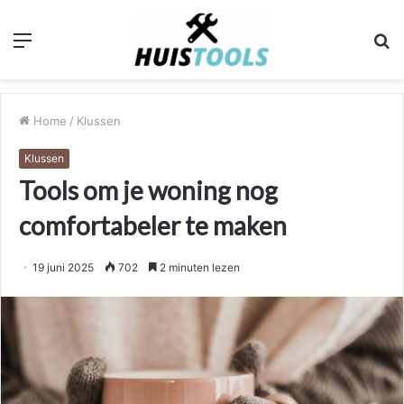
Menu
Z
n
Home
/
Klussen
Klussen
Tools om je woning nog
comfortabeler te maken
19 juni 2025
702
2 minuten lezen