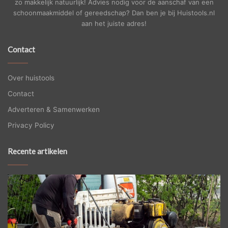
zo makkelijk natuurlijk! Advies nodig voor de aanschaf van een
schoonmaakmiddel of gereedschap? Dan ben je bij Huistools.nl
aan het juiste adres!
Contact
Over huistools
Contact
Adverteren & Samenwerken
Privacy Policy
Recente artikelen
Betonvloer
Ze
vlinderen:
ee
laat
ci
het
ve
over
zo