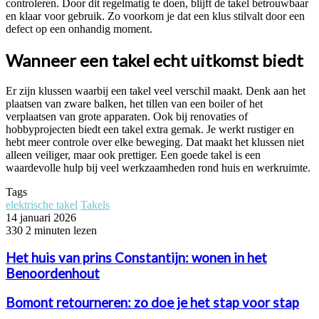
controleren. Door dit regelmatig te doen, blijft de takel betrouwbaar
en klaar voor gebruik. Zo voorkom je dat een klus stilvalt door een
defect op een onhandig moment.
Wanneer een takel echt uitkomst biedt
Er zijn klussen waarbij een takel veel verschil maakt. Denk aan het
plaatsen van zware balken, het tillen van een boiler of het
verplaatsen van grote apparaten. Ook bij renovaties of
hobbyprojecten biedt een takel extra gemak. Je werkt rustiger en
hebt meer controle over elke beweging. Dat maakt het klussen niet
alleen veiliger, maar ook prettiger. Een goede takel is een
waardevolle hulp bij veel werkzaamheden rond huis en werkruimte.
Tags
elektrische takel
Takels
14 januari 2026
330
2 minuten lezen
Het huis van prins Constantijn: wonen in het
Benoordenhout
Bomont retourneren: zo doe je het stap voor stap