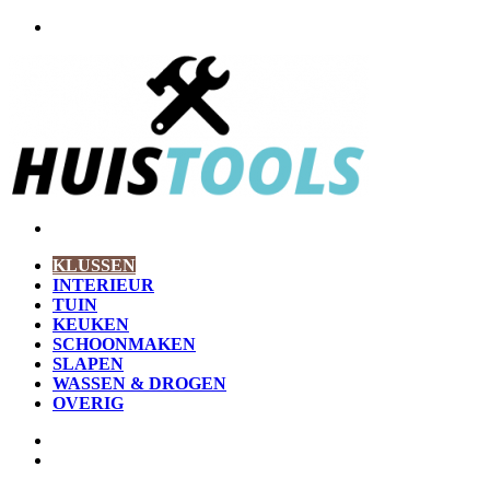
Menu
Zoek
naar
KLUSSEN
INTERIEUR
TUIN
KEUKEN
SCHOONMAKEN
SLAPEN
WASSEN & DROGEN
OVERIG
Zoek
naar
Willekeurig
artikel