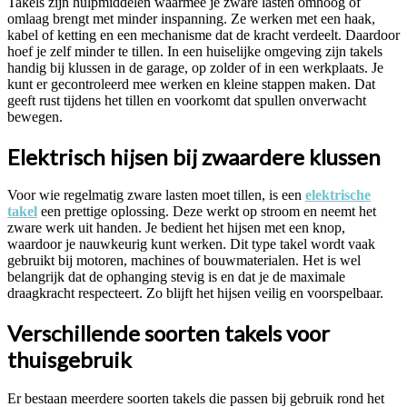
Takels zijn hulpmiddelen waarmee je zware lasten omhoog of
omlaag brengt met minder inspanning. Ze werken met een haak,
kabel of ketting en een mechanisme dat de kracht verdeelt. Daardoor
hoef je zelf minder te tillen. In een huiselijke omgeving zijn takels
handig bij klussen in de garage, op zolder of in een werkplaats. Je
kunt er gecontroleerd mee werken en kleine stappen maken. Dat
geeft rust tijdens het tillen en voorkomt dat spullen onverwacht
bewegen.
Elektrisch hijsen bij zwaardere klussen
Voor wie regelmatig zware lasten moet tillen, is een
elektrische
takel
een prettige oplossing. Deze werkt op stroom en neemt het
zware werk uit handen. Je bedient het hijsen met een knop,
waardoor je nauwkeurig kunt werken. Dit type takel wordt vaak
gebruikt bij motoren, machines of bouwmaterialen. Het is wel
belangrijk dat de ophanging stevig is en dat je de maximale
draagkracht respecteert. Zo blijft het hijsen veilig en voorspelbaar.
Verschillende soorten takels voor
thuisgebruik
Er bestaan meerdere soorten takels die passen bij gebruik rond het