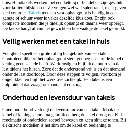
huis. Handtakels werken met een ketting of hendel en zijn geschikt
voor kortere hijsklussen. Ze vragen wel wat spierkracht, maar geven
veel controle.
Takels
met een vast ophangpunt is handig in een
garage of schuur waar je vaker dezelfde klus doet. Er zijn ook
compacte modellen die je tijdelijk ophangt en daarna weer opbergt.
De keuze hangt af van het gewicht en hoe vaak je de takel gebruikt.
Veilig werken met een takel in huis
Veiligheid speelt een grote rol bij het gebruik van een takel.
Controleer altijd of het ophangpunt sterk genoeg is en of de kabel of
ketting geen schade heeft. Werk rustig en blijf uit de buurt van de
last tijdens het hijsen. Zorg dat de ondergrond vrij is en dat niemand
onder de last doorloopt. Door deze stappen te volgen, voorkom je
ongelukken en blijft het werk overzichtelijk. Een takel is een
hulpmiddel dat vraagt om aandacht en zorg.
Onderhoud en levensduur van takels
Goed onderhoud verlengt de levensduur van een takel. Maak de
kabel of ketting schoon na gebruik en berg de takel droog op. Kijk
regelmatig of onderdelen soepel bewegen en geen slijtage tonen. Bij
elektrische modellen is het slim om de kabel en bediening te