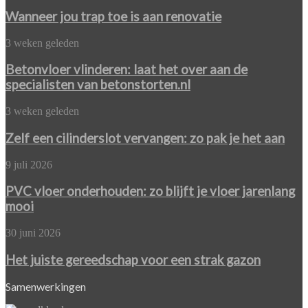
jou
trap
Wanneer jou trap toe is aan renovatie
toe
is
Betonvloer
3 weken geleden
aan
vlinderen:
renovatie
laat
Betonvloer vlinderen: laat het over aan de
het
specialisten van betonstorten.nl
over
aan
Zelf
3 weken geleden
de
een
specialisten
cilinderslot
Zelf een cilinderslot vervangen: zo pak je het aan
van
vervangen:
betonstorten.nl
zo
PVC
9 juli 2026
pak
vloer
je
onderhouden:
PVC vloer onderhouden: zo blijft je vloer jarenlang
het
zo
mooi
aan
blijft
je
Het
30 juni 2026
vloer
juiste
jarenlang
gereedschap
Het juiste gereedschap voor een strak gazon
mooi
voor
een
Samenwerkingen
strak
gazon