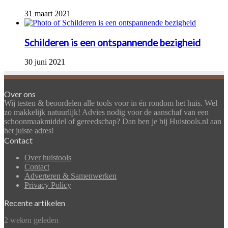
31 maart 2021
Schilderen is een ontspannende bezigheid
30 juni 2021
Over ons
Wij testen & beoordelen alle tools voor in én rondom het huis. Wel
zo makkelijk natuurlijk! Advies nodig voor de aanschaf van een
schoonmaakmiddel of gereedschap? Dan ben je bij Huistools.nl aan
het juiste adres!
Contact
Over huistools
Contact
Adverteren & Samenwerken
Privacy Policy
Recente artikelen
Wanneer
2 weken geleden