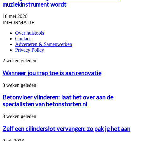
muziekinstrument wordt
18 mei 2026
INFORMATIE
Over huistools
Contact
Adverteren & Samenwerken
Privacy Policy
Wanneer
2 weken geleden
jou
trap
Wanneer jou trap toe is aan renovatie
toe
is
Betonvloer
3 weken geleden
aan
vlinderen:
renovatie
laat
Betonvloer vlinderen: laat het over aan de
het
specialisten van betonstorten.nl
over
aan
Zelf
3 weken geleden
de
een
specialisten
cilinderslot
Zelf een cilinderslot vervangen: zo pak je het aan
van
vervangen:
betonstorten.nl
zo
PVC
9 juli 2026