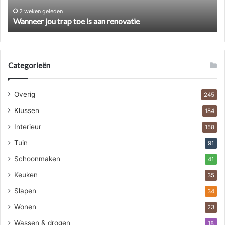
2 weken geleden
Wanneer jou trap toe is aan renovatie
Categorieën
Overig
245
Klussen
184
Interieur
158
Tuin
91
Schoonmaken
41
Keuken
35
Slapen
34
Wonen
23
Wassen & drogen
18