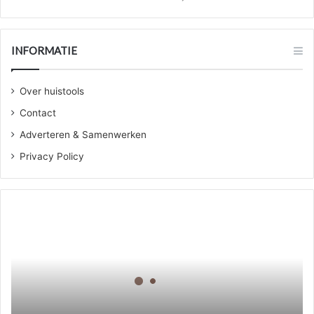
INFORMATIE
Over huistools
Contact
Adverteren & Samenwerken
Privacy Policy
Wanneer
jou
trap
toe
is
aan
renovatie