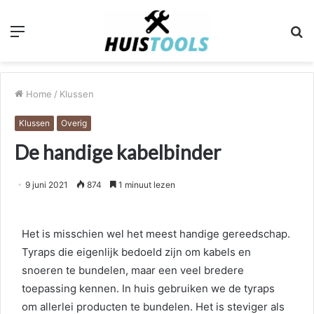
Menu
Z
n
Home
/
Klussen
Klussen
Overig
De handige kabelbinder
9 juni 2021
874
1 minuut lezen
Het is misschien wel het meest handige gereedschap.
Tyraps die eigenlijk bedoeld zijn om kabels en
snoeren te bundelen, maar een veel bredere
toepassing kennen. In huis gebruiken we de tyraps
om allerlei producten te bundelen. Het is steviger als