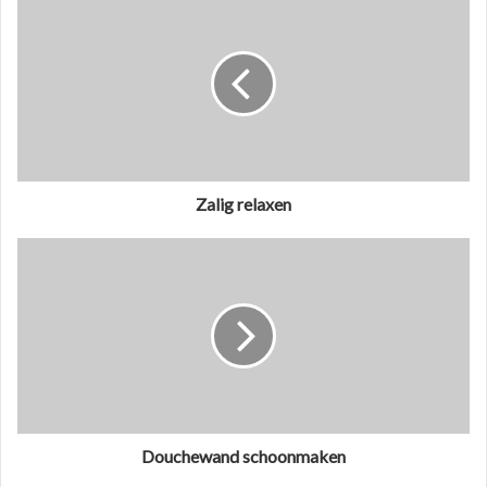
Zalig relaxen
Douchewand schoonmaken