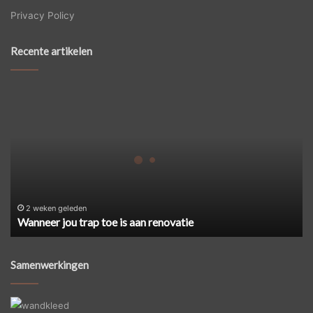
Privacy Policy
Recente artikelen
Wanneer
jou
trap
toe
is
aan
renovatie
2 weken geleden
Wanneer jou trap toe is aan renovatie
Samenwerkingen