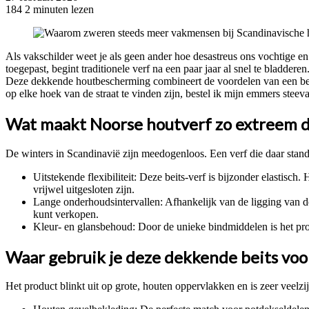
184
2 minuten lezen
Facebook
Twitter
Pinterest
WhatsApp
Als vakschilder weet je als geen ander hoe desastreus ons vochtige en
toegepast, begint traditionele verf na een paar jaar al snel te bladde
Deze dekkende houtbescherming combineert de voordelen van een beit
op elke hoek van de straat te vinden zijn, bestel ik mijn emmers steevas
Wat maakt Noorse houtverf zo extreem 
De winters in Scandinavië zijn meedogenloos. Een verf die daar stand
Uitstekende flexibiliteit: Deze beits-verf is bijzonder elastis
vrijwel uitgesloten zijn.
Lange onderhoudsintervallen: Afhankelijk van de ligging van de 
kunt verkopen.
Kleur- en glansbehoud: Door de unieke bindmiddelen is het prod
Waar gebruik je deze dekkende beits voo
Het product blinkt uit op grote, houten oppervlakken en is zeer veelzij