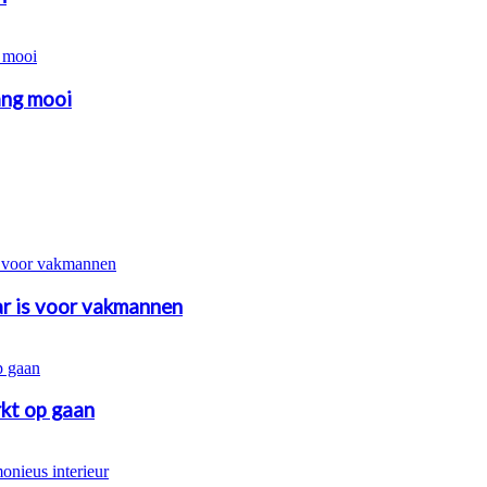
ang mooi
r is voor vakmannen
kt op gaan