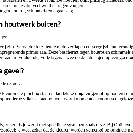
rabatdelen en Zweeds rabat. De houtnerf blijft prachtig zichtbaar, on
 constructies die veel wind en regen vangen.
tegen houtrot, schimmels en algaanslag.
an houtwerk buiten?
ips:
ij zijn. Verwijder loszittende oude verflagen en vergrijsd hout grondi
e impregnerende primer aan. Deze beschermt tegen houtrot en schimmels
nerf aan, in voldoende, volle lagen. Twee dekkende lagen op een goed 
e gevel?
 de natuur.
leuren die prachtig staan in landelijke omgevingen of op houten schu
k op moderne villa’s en aanbouwen wordt momenteel enorm veel gekozen
is, zeker als je werkt met specifieke systemen zoals deze. Bij Onlineve
 voordeel: je weet zeker dat de kleuren worden gemengd op originele 