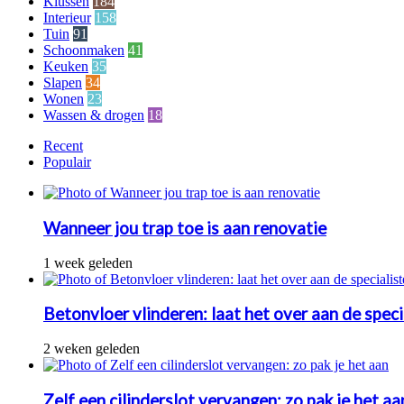
Klussen
184
Interieur
158
Tuin
91
Schoonmaken
41
Keuken
35
Slapen
34
Wonen
23
Wassen & drogen
18
Recent
Populair
Wanneer jou trap toe is aan renovatie
1 week geleden
Betonvloer vlinderen: laat het over aan de speci
2 weken geleden
Zelf een cilinderslot vervangen: zo pak je het aa