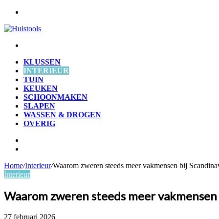
Menu
Zoek
naar
KLUSSEN
INTERIEUR
TUIN
KEUKEN
SCHOONMAKEN
SLAPEN
WASSEN & DROGEN
OVERIG
Zoek
naar
Willekeurig
artikel
Home
/
Interieur
/
Waarom zweren steeds meer vakmensen bij Scandina
Interieur
Waarom zweren steeds meer vakmensen b
27 februari 2026