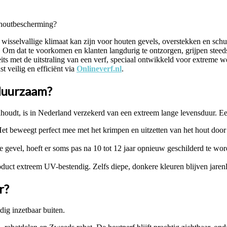
 wisselvallige klimaat kan zijn voor houten gevels, overstekken en schur
ren. Om dat te voorkomen en klanten langdurig te ontzorgen, grijpen ste
s met de uitstraling van een verf, speciaal ontwikkeld voor extreme
t veilig en efficiënt via
Onlineverf.nl
.
duurzaam?
houdt, is in Nederland verzekerd van een extreem lange levensduur. Een
ch. Het beweegt perfect mee met het krimpen en uitzetten van het hout d
gevel, hoeft er soms pas na 10 tot 12 jaar opnieuw geschilderd te word
uct extreem UV-bestendig. Zelfs diepe, donkere kleuren blijven jarenl
r?
dig inzetbaar buiten.