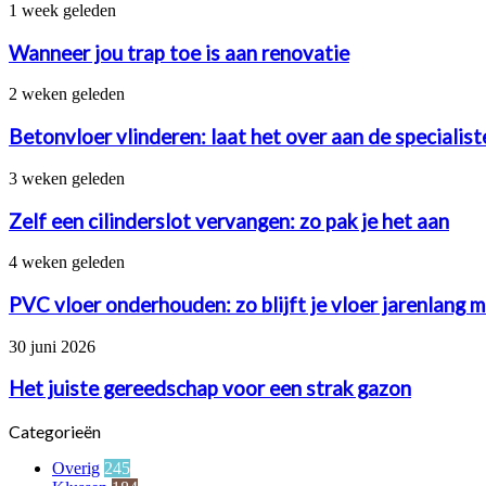
Wanneer
1 week geleden
jou
trap
Wanneer jou trap toe is aan renovatie
toe
is
Betonvloer
2 weken geleden
aan
vlinderen:
renovatie
laat
Betonvloer vlinderen: laat het over aan de specialis
het
over
Zelf
3 weken geleden
aan
een
de
cilinderslot
Zelf een cilinderslot vervangen: zo pak je het aan
specialisten
vervangen:
van
zo
PVC
4 weken geleden
betonstorten.nl
pak
vloer
je
onderhouden:
PVC vloer onderhouden: zo blijft je vloer jarenlang 
het
zo
aan
blijft
Het
30 juni 2026
je
juiste
vloer
gereedschap
Het juiste gereedschap voor een strak gazon
jarenlang
voor
mooi
een
Categorieën
strak
gazon
Overig
245