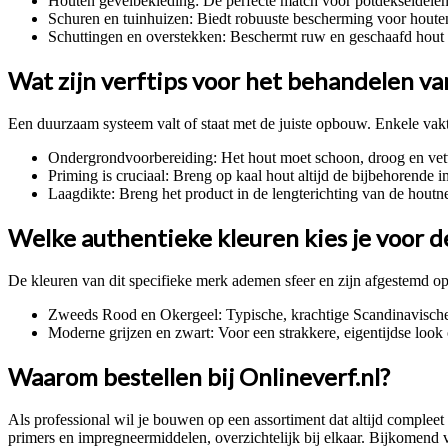
Houten gevelbekleding: De perfecte match voor potdekseldelen, 
Schuren en tuinhuizen: Biedt robuuste bescherming voor houten
Schuttingen en overstekken: Beschermt ruw en geschaafd hout 
Wat zijn verftips voor het behandelen v
Een duurzaam systeem valt of staat met de juiste opbouw. Enkele vakt
Ondergrondvoorbereiding: Het hout moet schoon, droog en vetvr
Priming is cruciaal: Breng op kaal hout altijd de bijbehorend
Laagdikte: Breng het product in de lengterichting van de hout
Welke authentieke kleuren kies je voor d
De kleuren van dit specifieke merk ademen sfeer en zijn afgestemd op
Zweeds Rood en Okergeel: Typische, krachtige Scandinavische k
Moderne grijzen en zwart: Voor een strakkere, eigentijdse loo
Waarom bestellen bij Onlineverf.nl?
Als professional wil je bouwen op een assortiment dat altijd compleet 
primers en impregneermiddelen, overzichtelijk bij elkaar. Bijkomend