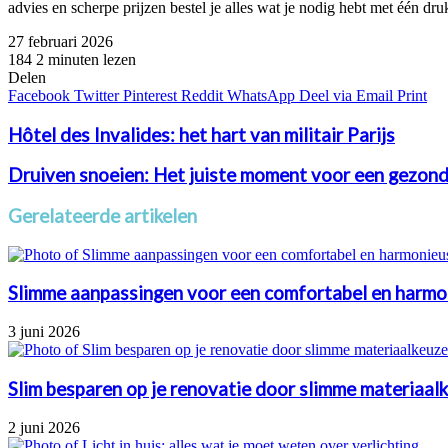
advies en scherpe prijzen bestel je alles wat je nodig hebt met één dr
27 februari 2026
184
2 minuten lezen
Facebook
Twitter
Pinterest
WhatsApp
Delen
Facebook
Twitter
Pinterest
Reddit
WhatsApp
Deel via Email
Print
Hôtel des Invalides: het hart van militair Parijs
Druiven snoeien: Het juiste moment voor een gezond
Gerelateerde artikelen
Slimme aanpassingen voor een comfortabel en harmon
3 juni 2026
Slim besparen op je renovatie door slimme materiaal
2 juni 2026