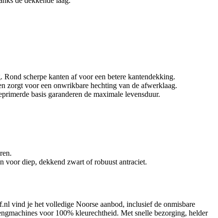
danks de dekkende laag.
g. Rond scherpe kanten af voor een betere kantendekking.
 en zorgt voor een onwrikbare hechting van de afwerklaag.
geprimerde basis garanderen de maximale levensduur.
ren.
 voor diep, dekkend zwart of robuust antraciet.
rf.nl vind je het volledige Noorse aanbod, inclusief de onmisbare
mengmachines voor 100% kleurechtheid. Met snelle bezorging, helder