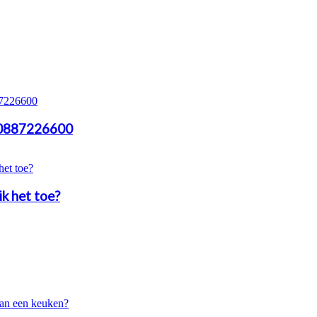
r 0887226600
ik het toe?