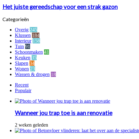
Het juiste gereedschap voor een strak gazon
Categorieën
Overig
245
Klussen
184
Interieur
158
Tuin
91
Schoonmaken
41
Keuken
35
Slapen
34
Wonen
23
Wassen & drogen
18
Recent
Populair
Wanneer jou trap toe is aan renovatie
2 weken geleden