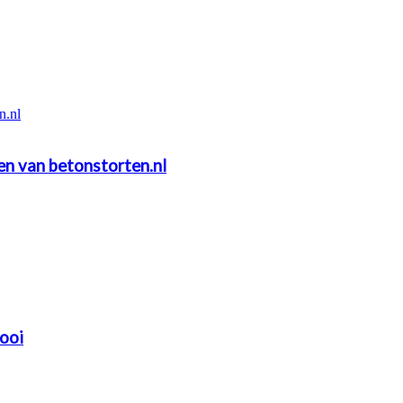
n.nl
ten van betonstorten.nl
mooi