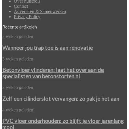
Over huistools
Contact
Adverteren & Samenwerken
Privacy Policy
Recente artikelen
Wanneer
2 weken geleden
jou
trap
Wanneer jou trap toe is aan renovatie
toe
is
Betonvloer
3 weken geleden
aan
vlinderen:
renovatie
laat
Betonvloer vlinderen: laat het over aan de
het
specialisten van betonstorten.nl
over
aan
Zelf
3 weken geleden
de
een
specialisten
cilinderslot
Zelf een cilinderslot vervangen: zo pak je het aan
van
vervangen:
betonstorten.nl
zo
PVC
4 weken geleden
pak
vloer
je
onderhouden:
PVC vloer onderhouden: zo blijft je vloer jarenlang
het
zo
mooi
aan