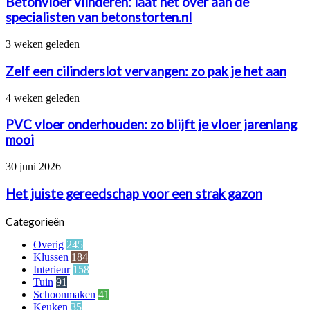
Betonvloer vlinderen: laat het over aan de
het
specialisten van betonstorten.nl
over
aan
Zelf
3 weken geleden
de
een
specialisten
cilinderslot
Zelf een cilinderslot vervangen: zo pak je het aan
van
vervangen:
betonstorten.nl
zo
PVC
4 weken geleden
pak
vloer
je
onderhouden:
PVC vloer onderhouden: zo blijft je vloer jarenlang
het
zo
mooi
aan
blijft
je
Het
30 juni 2026
vloer
juiste
jarenlang
gereedschap
Het juiste gereedschap voor een strak gazon
mooi
voor
een
Categorieën
strak
gazon
Overig
245
Klussen
184
Interieur
158
Tuin
91
Schoonmaken
41
Keuken
35