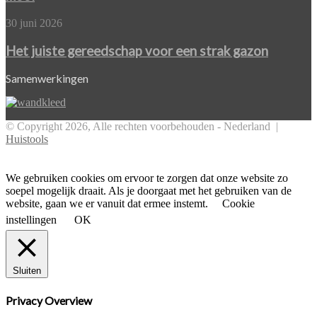
blijft
je
Het
30 juni 2026
vloer
juiste
jarenlang
gereedschap
Het juiste gereedschap voor een strak gazon
mooi
voor
een
Samenwerkingen
strak
gazon
© Copyright 2026, Alle rechten voorbehouden - Nederland |
Huistools
Facebook
Twitter
Pinterest
WhatsApp
Back
to
top
We gebruiken cookies om ervoor te zorgen dat onze website zo
button
soepel mogelijk draait. Als je doorgaat met het gebruiken van de
website, gaan we er vanuit dat ermee instemt.
Cookie
instellingen
OK
Sluiten
Privacy Overview