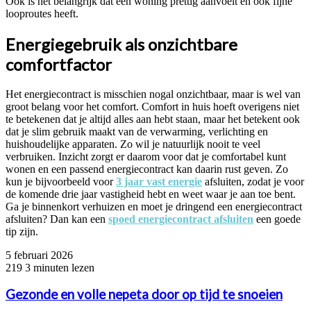
Ook is het belangrijk dat een woning prettig aanvoelt en ook fijne
looproutes heeft.
Energiegebruik als onzichtbare
comfortfactor
Het energiecontract is misschien nogal onzichtbaar, maar is wel van
groot belang voor het comfort. Comfort in huis hoeft overigens niet
te betekenen dat je altijd alles aan hebt staan, maar het betekent ook
dat je slim gebruik maakt van de verwarming, verlichting en
huishoudelijke apparaten. Zo wil je natuurlijk nooit te veel
verbruiken. Inzicht zorgt er daarom voor dat je comfortabel kunt
wonen en een passend energiecontract kan daarin rust geven. Zo
kun je bijvoorbeeld voor
3 jaar vast energie
afsluiten, zodat je voor
de komende drie jaar vastigheid hebt en weet waar je aan toe bent.
Ga je binnenkort verhuizen en moet je dringend een energiecontract
afsluiten? Dan kan een
spoed energiecontract afsluiten
een goede
tip zijn.
5 februari 2026
219
3 minuten lezen
Gezonde en volle nepeta door op tijd te snoeien