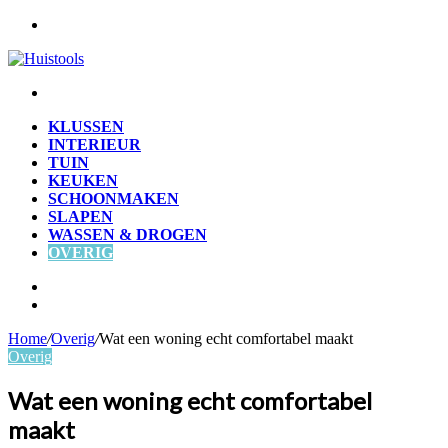
Menu
Zoek
naar
KLUSSEN
INTERIEUR
TUIN
KEUKEN
SCHOONMAKEN
SLAPEN
WASSEN & DROGEN
OVERIG
Zoek
naar
Willekeurig
artikel
Home
/
Overig
/
Wat een woning echt comfortabel maakt
Overig
Wat een woning echt comfortabel
maakt