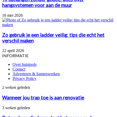
hangsystemen voor aan de muur
16 mei 2026
Zo gebruik je een ladder veilig: tips die echt het
verschil maken
22 april 2026
INFORMATIE
Over huistools
Contact
Adverteren & Samenwerken
Privacy Policy
Wanneer
2 weken geleden
jou
trap
Wanneer jou trap toe is aan renovatie
toe
is
Betonvloer
3 weken geleden
aan
vlinderen:
renovatie
laat