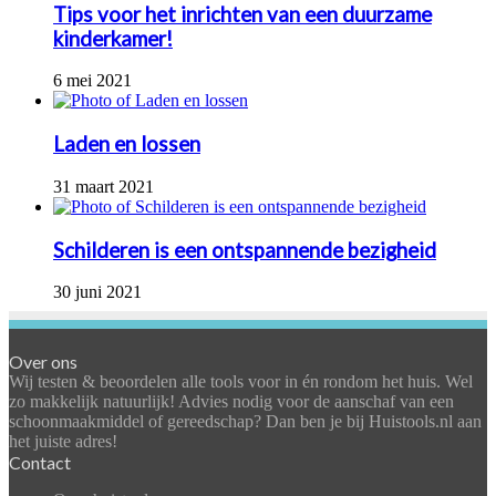
Tips voor het inrichten van een duurzame
kinderkamer!
6 mei 2021
Laden en lossen
31 maart 2021
Schilderen is een ontspannende bezigheid
30 juni 2021
Over ons
Wij testen & beoordelen alle tools voor in én rondom het huis. Wel
zo makkelijk natuurlijk! Advies nodig voor de aanschaf van een
schoonmaakmiddel of gereedschap? Dan ben je bij Huistools.nl aan
het juiste adres!
Contact