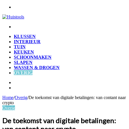
Menu
Zoek
naar
KLUSSEN
INTERIEUR
TUIN
KEUKEN
SCHOONMAKEN
SLAPEN
WASSEN & DROGEN
OVERIG
Zoek
naar
Willekeurig
artikel
Home
/
Overig
/
De toekomst van digitale betalingen: van contant naar
crypto
Overig
De toekomst van digitale betalingen:
van contant naar crypto