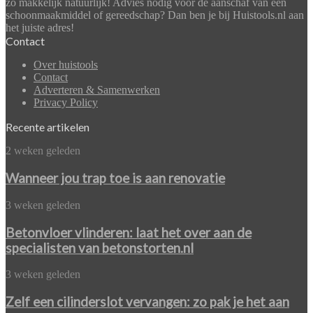
zo makkelijk natuurlijk! Advies nodig voor de aanschaf van een
schoonmaakmiddel of gereedschap? Dan ben je bij Huistools.nl aan
het juiste adres!
Contact
Over huistools
Contact
Adverteren & Samenwerken
Privacy Policy
Recente artikelen
Wanneer
2 weken geleden
jou
trap
Wanneer jou trap toe is aan renovatie
toe
is
Betonvloer
3 weken geleden
aan
vlinderen:
renovatie
laat
Betonvloer vlinderen: laat het over aan de
het
specialisten van betonstorten.nl
over
aan
Zelf
3 weken geleden
de
een
specialisten
cilinderslot
Zelf een cilinderslot vervangen: zo pak je het aan
van
vervangen: