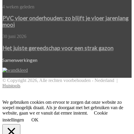
betonstorten.nl
zo
PVC
4 weken geleden
pak
vloer
je
onderhouden:
PVC vloer onderhouden: zo blijft je vloer jarenlang
het
zo
mooi
aan
blijft
je
Het
30 juni 2026
vloer
juiste
jarenlang
gereedschap
Het juiste gereedschap voor een strak gazon
mooi
voor
een
Samenwerkingen
strak
gazon
© Copyright 2026, Alle rechten voorbehouden - Nederland |
Huistools
Facebook
Twitter
Pinterest
WhatsApp
Back
to
top
We gebruiken cookies om ervoor te zorgen dat onze website zo
button
soepel mogelijk draait. Als je doorgaat met het gebruiken van de
website, gaan we er vanuit dat ermee instemt.
Cookie
instellingen
OK