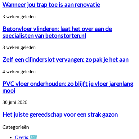
trap
Wanneer jou trap toe is aan renovatie
toe
is
Betonvloer
3 weken geleden
aan
vlinderen:
renovatie
laat
Betonvloer vlinderen: laat het over aan de
het
specialisten van betonstorten.nl
over
aan
Zelf
3 weken geleden
de
een
specialisten
cilinderslot
Zelf een cilinderslot vervangen: zo pak je het aan
van
vervangen:
betonstorten.nl
zo
PVC
4 weken geleden
pak
vloer
je
onderhouden:
PVC vloer onderhouden: zo blijft je vloer jarenlang
het
zo
mooi
aan
blijft
je
Het
30 juni 2026
vloer
juiste
jarenlang
gereedschap
Het juiste gereedschap voor een strak gazon
mooi
voor
een
Categorieën
strak
gazon
Overig
245