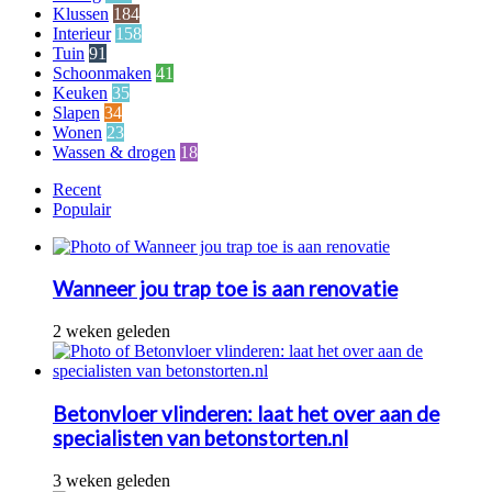
Klussen
184
Interieur
158
Tuin
91
Schoonmaken
41
Keuken
35
Slapen
34
Wonen
23
Wassen & drogen
18
Recent
Populair
Wanneer jou trap toe is aan renovatie
2 weken geleden
Betonvloer vlinderen: laat het over aan de
specialisten van betonstorten.nl
3 weken geleden