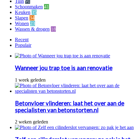
Tuin
91
Schoonmaken
41
Keuken
35
Slapen
34
Wonen
23
Wassen & drogen
18
Recent
Populair
Wanneer jou trap toe is aan renovatie
1 week geleden
Betonvloer vlinderen: laat het over aan de
specialisten van betonstorten.nl
2 weken geleden