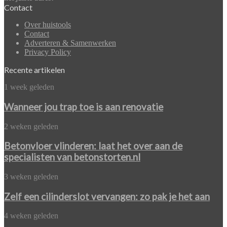
Contact
Over huistools
Contact
Adverteren & Samenwerken
Privacy Policy
Recente artikelen
Wanneer
1 week geleden
jou
trap
Wanneer jou trap toe is aan renovatie
toe
is
Betonvloer
2 weken geleden
aan
vlinderen:
renovatie
laat
Betonvloer vlinderen: laat het over aan de
het
specialisten van betonstorten.nl
over
aan
Zelf
3 weken geleden
de
een
specialisten
cilinderslot
Zelf een cilinderslot vervangen: zo pak je het aan
van
vervangen:
betonstorten.nl
zo
PVC
4 weken geleden
pak
vloer