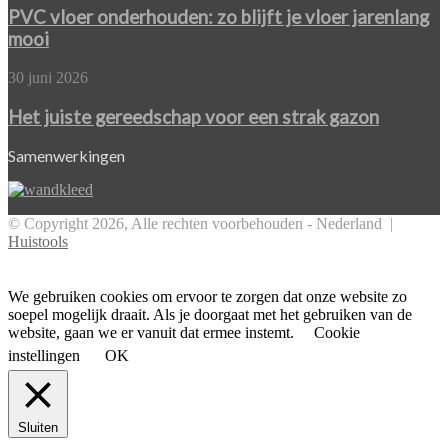
je
onderhouden:
PVC vloer onderhouden: zo blijft je vloer jarenlang
het
zo
mooi
aan
blijft
je
Het
30 juni 2026
vloer
juiste
jarenlang
gereedschap
Het juiste gereedschap voor een strak gazon
mooi
voor
een
Samenwerkingen
strak
gazon
© Copyright 2026, Alle rechten voorbehouden - Nederland |
Huistools
Facebook
Twitter
Pinterest
WhatsApp
Back
to
top
We gebruiken cookies om ervoor te zorgen dat onze website zo
button
soepel mogelijk draait. Als je doorgaat met het gebruiken van de
website, gaan we er vanuit dat ermee instemt.
Cookie
instellingen
OK
Sluiten