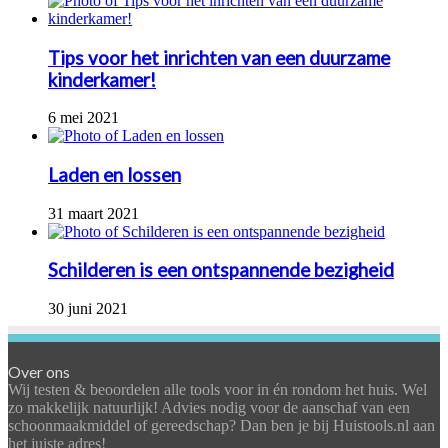
Tips voor het inrichten van een duurzame
kinderkamer!
6 mei 2021
Laden en lossen
31 maart 2021
Schilderen is een ontspannende bezigheid
30 juni 2021
Over ons
Wij testen & beoordelen alle tools voor in én rondom het huis. Wel
zo makkelijk natuurlijk! Advies nodig voor de aanschaf van een
schoonmaakmiddel of gereedschap? Dan ben je bij Huistools.nl aan
het juiste adres!