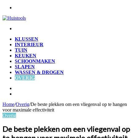
Menu
Zoek
naar
KLUSSEN
INTERIEUR
TUIN
KEUKEN
SCHOONMAKEN
SLAPEN
WASSEN & DROGEN
OVERIG
Zoek
naar
Willekeurig
artikel
Home
/
Overig
/
De beste plekken om een vliegenval op te hangen
voor maximale effectiviteit
Overig
De beste plekken om een vliegenval op
te hangen voor maximale effectiviteit