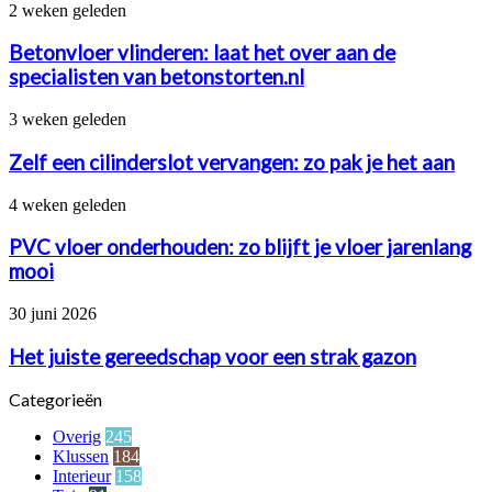
is
Betonvloer
2 weken geleden
aan
vlinderen:
renovatie
laat
Betonvloer vlinderen: laat het over aan de
het
specialisten van betonstorten.nl
over
aan
Zelf
3 weken geleden
de
een
specialisten
cilinderslot
Zelf een cilinderslot vervangen: zo pak je het aan
van
vervangen:
betonstorten.nl
zo
PVC
4 weken geleden
pak
vloer
je
onderhouden:
PVC vloer onderhouden: zo blijft je vloer jarenlang
het
zo
mooi
aan
blijft
je
Het
30 juni 2026
vloer
juiste
jarenlang
gereedschap
Het juiste gereedschap voor een strak gazon
mooi
voor
een
Categorieën
strak
gazon
Overig
245
Klussen
184
Interieur
158