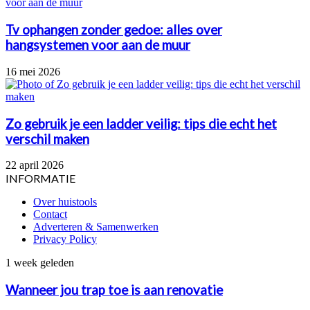
Tv ophangen zonder gedoe: alles over
hangsystemen voor aan de muur
16 mei 2026
Zo gebruik je een ladder veilig: tips die echt het
verschil maken
22 april 2026
INFORMATIE
Over huistools
Contact
Adverteren & Samenwerken
Privacy Policy
Wanneer
1 week geleden
jou
trap
Wanneer jou trap toe is aan renovatie
toe