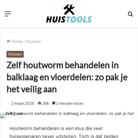
Menu
Z
n
Home
/
Klussen
Klussen
Zelf houtworm behandelen in
balklaag en vloerdelen: zo pak je
het veilig aan
2 maart 2026
268
2 minuten lezen
Houtworm behandelen is een klus die veel
huiseigenaren liever uitstellen. Toch is dat zelden