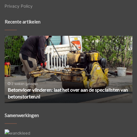
Privacy Policy
Recente artikelen
Betonvloer
Ze
vlinderen:
ee
laat
ci
het
ve
over
zo
aan
pa
de
je
specialisten
he
2 weken geleden
Betonvloer vlinderen: laat het over aan de specialisten van
van
aa
betonstorten.nl
betonstorten.nl
Samenwerkingen