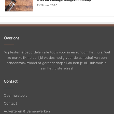
28 mei 2026
Over ons
Wij testen & beoordelen alle tools voor in én rondom het huis. Wel
zo makkelijk natuurlijk! Advies nodig voor de aanschaf van een
schoonmaakmiddel of gereedschap? Dan ben je bij Huistools.nl
aan het juiste adres!
Contact
Over huistools
Contact
Adverteren & Samenwerken