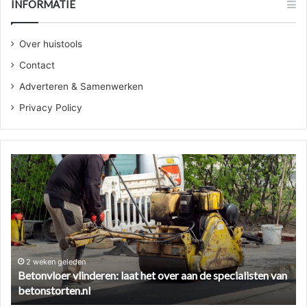
INFORMATIE
Over huistools
Contact
Adverteren & Samenwerken
Privacy Policy
Betonvloer
Ze
vlinderen:
ee
laat
cil
het
ve
over
zo
aan
pa
de
je
specialisten
he
2 weken geleden
Betonvloer vlinderen: laat het over aan de specialisten van
van
aa
betonstorten.nl
betonstorten.nl