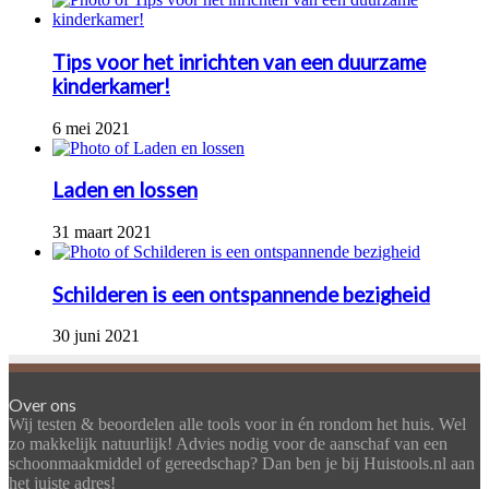
Tips voor het inrichten van een duurzame
kinderkamer!
6 mei 2021
Laden en lossen
31 maart 2021
Schilderen is een ontspannende bezigheid
30 juni 2021
Over ons
Wij testen & beoordelen alle tools voor in én rondom het huis. Wel
zo makkelijk natuurlijk! Advies nodig voor de aanschaf van een
schoonmaakmiddel of gereedschap? Dan ben je bij Huistools.nl aan
het juiste adres!