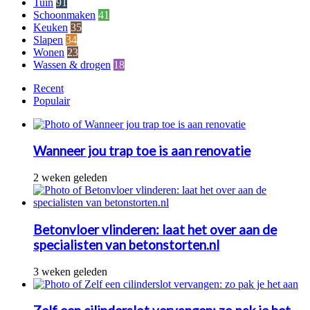
Tuin
91
Schoonmaken
41
Keuken
35
Slapen
34
Wonen
23
Wassen & drogen
18
Recent
Populair
Wanneer jou trap toe is aan renovatie
2 weken geleden
Betonvloer vlinderen: laat het over aan de
specialisten van betonstorten.nl
3 weken geleden