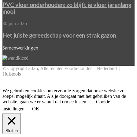
je
onderhouden:
PVC vloer onderhouden: zo blijft je vloer jarenlang
het
zo
mooi
aan
blijft
je
Het
30 juni 2026
vloer
juiste
jarenlang
gereedschap
Het juiste gereedschap voor een strak gazon
mooi
voor
een
Samenwerkingen
strak
gazon
© Copyright 2026, Alle rechten voorbehouden - Nederland |
Huistools
Facebook
Twitter
Pinterest
WhatsApp
Back
to
top
We gebruiken cookies om ervoor te zorgen dat onze website zo
button
soepel mogelijk draait. Als je doorgaat met het gebruiken van de
website, gaan we er vanuit dat ermee instemt.
Cookie
instellingen
OK
Sluiten