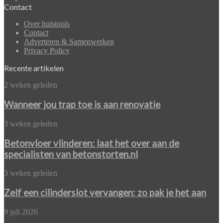
Contact
Over huistools
Contact
Adverteren & Samenwerken
Privacy Policy
Recente artikelen
Wanneer
2 weken geleden
jou
trap
Wanneer jou trap toe is aan renovatie
toe
is
Betonvloer
3 weken geleden
aan
vlinderen:
renovatie
laat
Betonvloer vlinderen: laat het over aan de
het
specialisten van betonstorten.nl
over
aan
Zelf
3 weken geleden
de
een
specialisten
cilinderslot
Zelf een cilinderslot vervangen: zo pak je het aan
van
vervangen:
betonstorten.nl
zo
PVC
9 juli 2026
pak
vloer