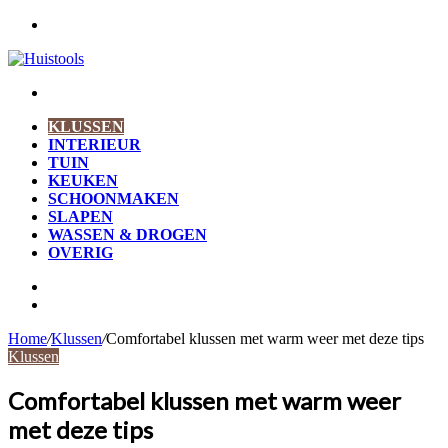
Menu
Zoek
naar
KLUSSEN
INTERIEUR
TUIN
KEUKEN
SCHOONMAKEN
SLAPEN
WASSEN & DROGEN
OVERIG
Zoek
naar
Willekeurig
artikel
Home
/
Klussen
/
Comfortabel klussen met warm weer met deze tips
Klussen
Comfortabel klussen met warm weer
met deze tips