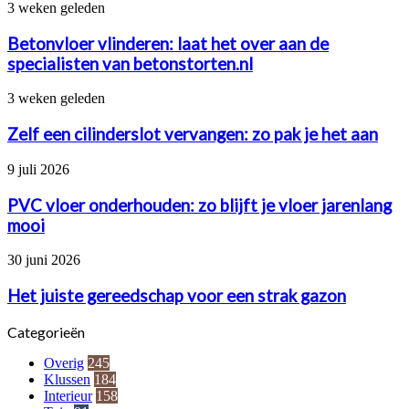
is
Betonvloer
3 weken geleden
aan
vlinderen:
renovatie
laat
Betonvloer vlinderen: laat het over aan de
het
specialisten van betonstorten.nl
over
aan
Zelf
3 weken geleden
de
een
specialisten
cilinderslot
Zelf een cilinderslot vervangen: zo pak je het aan
van
vervangen:
betonstorten.nl
zo
PVC
9 juli 2026
pak
vloer
je
onderhouden:
PVC vloer onderhouden: zo blijft je vloer jarenlang
het
zo
mooi
aan
blijft
je
Het
30 juni 2026
vloer
juiste
jarenlang
gereedschap
Het juiste gereedschap voor een strak gazon
mooi
voor
een
Categorieën
strak
gazon
Overig
245
Klussen
184
Interieur
158