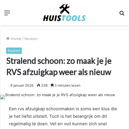
Menu
Z
n
Home
/
Keuken
Keuken
Stralend schoon: zo maak je je
RVS afzuigkap weer als nieuw
9 januari 2026
238
3 minuten lezen
Een rvs afzuigkap schoonmaken is soms een klus die
je het liefst uitstelt. Toch is het belangrijk om dit
regelmatig te doen. Vet en vuil kunnen zich snel