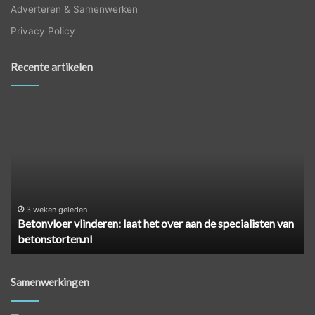
Adverteren & Samenwerken
Privacy Policy
Recente artikelen
Betonvloer
Ze
vlinderen:
ee
laat
ci
het
ve
over
zo
aan
pa
de
je
specialisten
he
3 weken geleden
Betonvloer vlinderen: laat het over aan de specialisten van
van
aa
betonstorten.nl
betonstorten.nl
Samenwerkingen