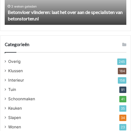
specialisten
he
3 weken geleden
Betonvloer vlinderen: laat het over aan de specialisten van
van
aa
betonstorten.nl
betonstorten.nl
Categorieën
Overig
245
Klussen
184
Interieur
158
Tuin
91
Schoonmaken
41
Keuken
35
Slapen
34
Wonen
23