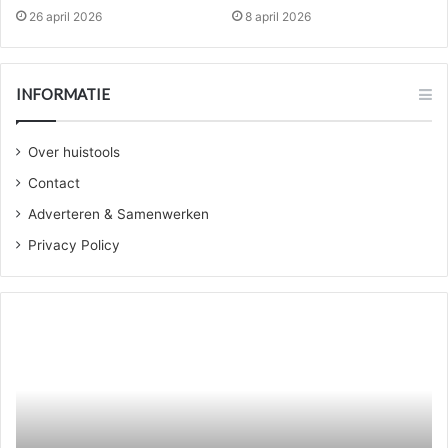
26 april 2026
8 april 2026
INFORMATIE
Over huistools
Contact
Adverteren & Samenwerken
Privacy Policy
Betonvloer
Ze
vlinderen:
ee
laat
cil
het
ve
over
zo
aan
pa
de
je