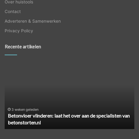
Over huistools
Contact
Adverteren & Samenwerken
Privacy Policy
Recente artikelen
Betonvloer
Ze
vlinderen:
ee
laat
ci
het
ve
over
zo
aan
pa
de
je
specialisten
he
3 weken geleden
Betonvloer vlinderen: laat het over aan de specialisten van
van
aa
betonstorten.nl
betonstorten.nl