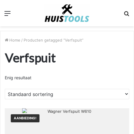
Menu
Z
n
Home
/
Producten getagged “Verfspuit”
Verfspuit
Enig resultaat
AANBIEDING!